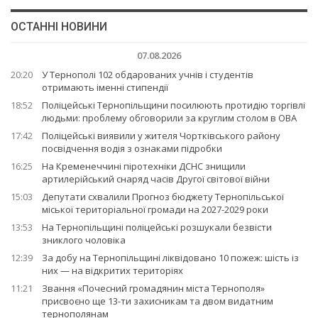
ОСТАННІ НОВИНИ
07.08.2026
20:20
У Тернополі 102 обдарованих учнів і студентів
отримають іменні стипендії
18:52
Поліцейські Тернопільщини посилюють протидію торгівлі
людьми: проблему обговорили за круглим столом в ОВА
17:42
Поліцейські виявили у жителя Чортківського району
посвідчення водія з ознаками підробки
16:25
На Кременеччині піротехніки ДСНС знищили
артилерійський снаряд часів Другої світової війни
15:03
Депутати схвалили Прогноз бюджету Тернопільської
міської територіальної громади на 2027-2029 роки
13:53
На Тернопільщині поліцейські розшукали безвісти
зниклого чоловіка
12:39
За добу на Тернопільщині ліквідовано 10 пожеж: шість із
них — на відкритих територіях
11:21
Звання «Почесний громадянин міста Тернополя»
присвоєно ще 13-ти захисникам та двом видатним
тернополянам