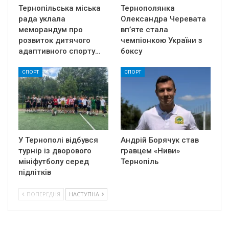
Тернопільська міська
Тернополянка
рада уклала
Олександра Черевата
меморандум про
вп’яте стала
розвиток дитячого
чемпіонкою України з
адаптивного спорту…
боксу
СПОРТ
СПОРТ
У Тернополі відбувся
Андрій Борячук став
турнір із дворового
гравцем «Ниви»
мініфутболу серед
Тернопіль
підлітків
ПОПЕРЕДНЯ
НАСТУПНА