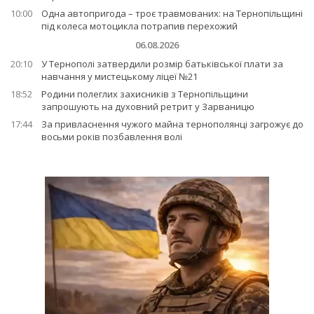
10:00
Одна автопригода – троє травмованих: на Тернопільщині
під колеса мотоцикла потрапив перехожий
06.08.2026
20:10
У Тернополі затвердили розмір батьківської плати за
навчання у мистецькому ліцеї №21
18:52
Родини полеглих захисників з Тернопільщини
запрошують на духовний ретрит у Зарваницю
17:44
За привласнення чужого майна тернополянці загрожує до
восьми років позбавлення волі