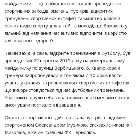
майданчики — це найвдаліші місця для проведення
спортивних заходів: змагань, турнірів, відкритих
тренувань, спортивних естафет та майстер-класів з
різних видів спорту для дітей та молоді, що бажають у
вільний від навчання час активно відпочити з користю
для власного здоров’я.
Такий захід, а саме, відкрите тренування з футболу, був
проведений 22 вересня 2015 року на універсальному
майданчику по вулиці Вербицького, 6. Кваліфіковані
тренера запропонували дітям віком 7-10 років взяти
участь у цікавих та розвиваючих спортивних естафетах,
що використовуються під час футбольних тренувань.
Учасники відчули себе справжніми спортсменами і охоче
виконували поставленні завдання.
Окрасою спортивного дійства стала зустріч з відомим
спортсменом Олександром Музикою, екс-захисником ФК
Миколаїв, діючим гравцем ФК Тернопіль.