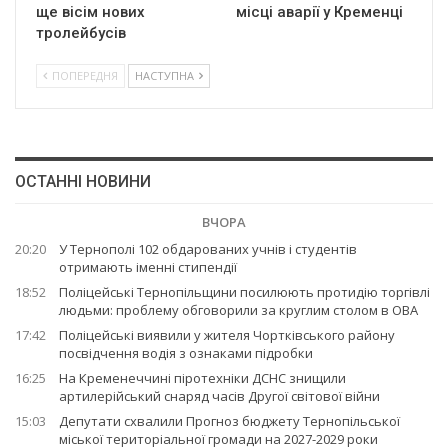
ще вісім нових
місці аварії у Кременці
тролейбусів
ПОПЕРЕДНЯ
НАСТУПНА
ОСТАННІ НОВИНИ
ВЧОРА
20:20
У Тернополі 102 обдарованих учнів і студентів
отримають іменні стипендії
18:52
Поліцейські Тернопільщини посилюють протидію торгівлі
людьми: проблему обговорили за круглим столом в ОВА
17:42
Поліцейські виявили у жителя Чортківського району
посвідчення водія з ознаками підробки
16:25
На Кременеччині піротехніки ДСНС знищили
артилерійський снаряд часів Другої світової війни
15:03
Депутати схвалили Прогноз бюджету Тернопільської
міської територіальної громади на 2027-2029 роки