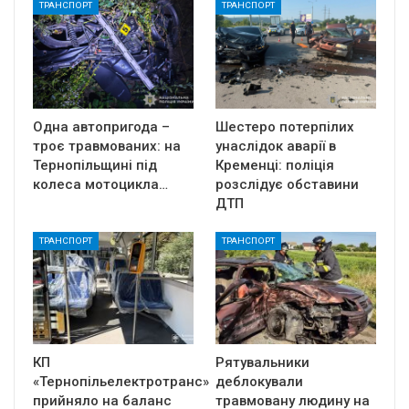
ТРАНСПОРТ
ТРАНСПОРТ
Одна автопригода –
Шестеро потерпілих
троє травмованих: на
унаслідок аварії в
Тернопільщині під
Кременці: поліція
колеса мотоцикла…
розслідує обставини
ДТП
ТРАНСПОРТ
ТРАНСПОРТ
КП
Рятувальники
«Тернопільелектротранс»
деблокували
прийняло на баланс
травмовану людину на