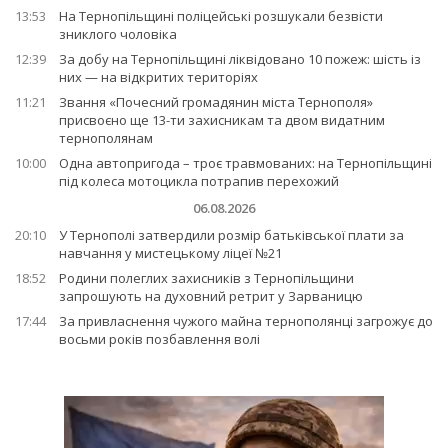
13:53
На Тернопільщині поліцейські розшукали безвісти
зниклого чоловіка
12:39
За добу на Тернопільщині ліквідовано 10 пожеж: шість із
них — на відкритих територіях
11:21
Звання «Почесний громадянин міста Тернополя»
присвоєно ще 13-ти захисникам та двом видатним
тернополянам
10:00
Одна автопригода – троє травмованих: на Тернопільщині
під колеса мотоцикла потрапив перехожий
06.08.2026
20:10
У Тернополі затвердили розмір батьківської плати за
навчання у мистецькому ліцеї №21
18:52
Родини полеглих захисників з Тернопільщини
запрошують на духовний ретрит у Зарваницю
17:44
За привласнення чужого майна тернополянці загрожує до
восьми років позбавлення волі