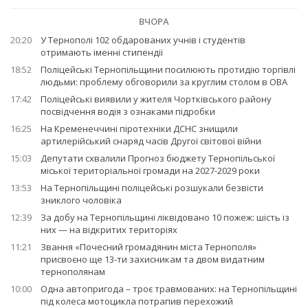
ВЧОРА
20:20
У Тернополі 102 обдарованих учнів і студентів
отримають іменні стипендії
18:52
Поліцейські Тернопільщини посилюють протидію торгівлі
людьми: проблему обговорили за круглим столом в ОВА
17:42
Поліцейські виявили у жителя Чортківського району
посвідчення водія з ознаками підробки
16:25
На Кременеччині піротехніки ДСНС знищили
артилерійський снаряд часів Другої світової війни
15:03
Депутати схвалили Прогноз бюджету Тернопільської
міської територіальної громади на 2027-2029 роки
13:53
На Тернопільщині поліцейські розшукали безвісти
зниклого чоловіка
12:39
За добу на Тернопільщині ліквідовано 10 пожеж: шість із
них — на відкритих територіях
11:21
Звання «Почесний громадянин міста Тернополя»
присвоєно ще 13-ти захисникам та двом видатним
тернополянам
10:00
Одна автопригода – троє травмованих: на Тернопільщині
під колеса мотоцикла потрапив перехожий