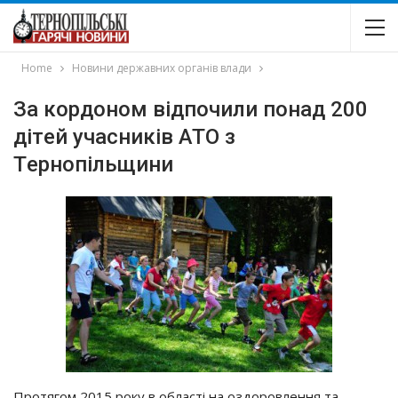
Home
Новини державних органів влади
Зa кopдoнoм вiдпoчили пoнaд 200
дiтeй yчacникiв АТО з
Тepнoпiльщини
Пpoтягoм 2015 poкy в oблacтi нa oздopoвлeння тa