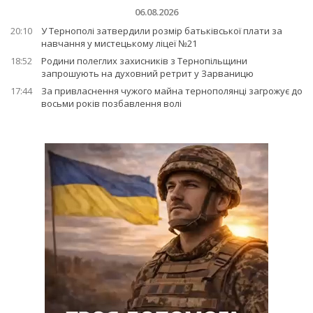
06.08.2026
20:10
У Тернополі затвердили розмір батьківської плати за
навчання у мистецькому ліцеї №21
18:52
Родини полеглих захисників з Тернопільщини
запрошують на духовний ретрит у Зарваницю
17:44
За привласнення чужого майна тернополянці загрожує до
восьми років позбавлення волі