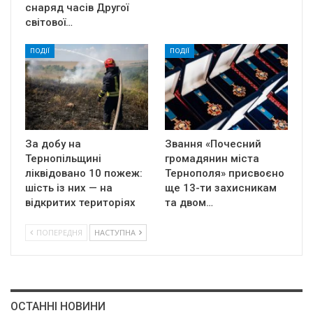
снаряд часів Другої
світової…
ПОДІЇ
ПОДІЇ
За добу на
Звання «Почесний
Тернопільщині
громадянин міста
ліквідовано 10 пожеж:
Тернополя» присвоєно
шість із них — на
ще 13-ти захисникам
відкритих територіях
та двом…
ПОПЕРЕДНЯ
НАСТУПНА
ОСТАННІ НОВИНИ