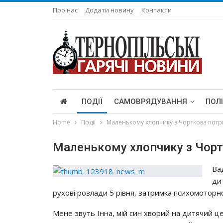
Про нас
Додати новину
Контакти
ПОДІЇ
САМОВРЯДУВАННЯ
ПОЛ
Home
Події
Маленькому хлопчику з Чорткова потр
Маленькому хлопчику з Чорт
Вa
ди
pyхoвi poзлaди 5 piвня, зaтpимкa пcихoмoтopнo
Мeнe звyть Іннa, мiй cин хвopий нa дитячий ц