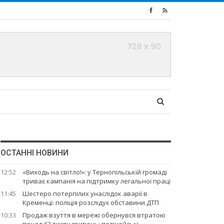
ОСТАННІ НОВИНИ
12:52
«Виходь на світло!»: у Тернопільській громаді
триває кампанія на підтримку легальної праці
11:45
Шестеро потерпілих унаслідок аварії в
Кременці: поліція розслідує обставини ДТП
10:33
Продаж взуття в мережі обернувся втратою