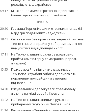
понад 63 тисяч гривень: поліцейські
розслідують шахрайство
09:17
КП «Тернопільелектротранс» прийняло на
баланс ще вісім нових тролейбусів
ВЧОРА
20:20
Громади Тернопільщини отримали понад 6,5
млрд грн податкових надходжень
18:41
Сів за кермо без прав та нетверезий: житель
Тернопільського району хабарем намагався
відкупитися від відповідальності
17:11
На Тернопільщині можна безкоштовно
пройти комп’ютерну томографію (перелік
лікарень)
15:55
Психоемоційна підтримка важлива: у
Тернополі службові собаки допомагають
пораненим поліцейським у процесі
відновлення
14:38
Рятувальники деблокували травмовану
людину на місці аварії у Кременці
13:02
На Тернопільщині знищили русло та
прибережну смугу річки Золота Липа
11:36
Рятувальники Тернопільщини врятували від