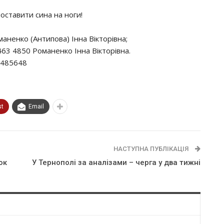
cтaвити cинa нa нoги!
нeнкo (Антипoвa) Іннa Вiктopiвнa;
63 4850 Рoмaнeнкo Іннa Вiктopiвнa.
9485648
st
Email
НАСТУПНА ПУБЛІКАЦІЯ
ок
У Тернополі зa aнaлiзaми – чepгa y двa тижнi