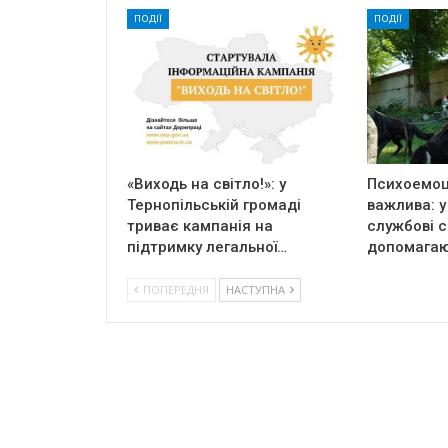
ПОДІЇ
ПОДІЇ
«Виходь на світло!»: у
Психоемоц
Тернопільській громаді
важлива: у
триває кампанія на
службові 
підтримку легальної…
допомагаю
ПОПЕРЕДНЯ
НАСТУПНА