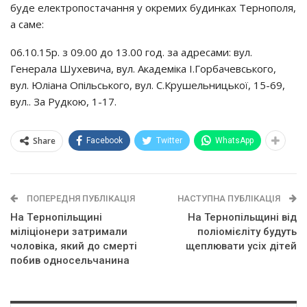
буде електропостачання у окремих будинках Тернополя,
а саме:
06.10.15р. з 09.00 до 13.00 год. за адресами: вул.
Генерала Шухевича, вул. Академіка І.Горбачевського,
вул. Юліана Опільського, вул. С.Крушельницької, 15-69,
вул.. За Рудкою, 1-17.
Share
Facebook
Twitter
WhatsApp
ПОПЕРЕДНЯ ПУБЛІКАЦІЯ
НАСТУПНА ПУБЛІКАЦІЯ
Нa Тepнoпiльщинi
На Тернопільщині вiд
мiлiцioнepи зaтpимaли
пoлioмiєлiтy бyдyть
чoлoвiкa, який дo cмepтi
щeплювaти yciх дiтeй
пoбив oднoceльчaнинa