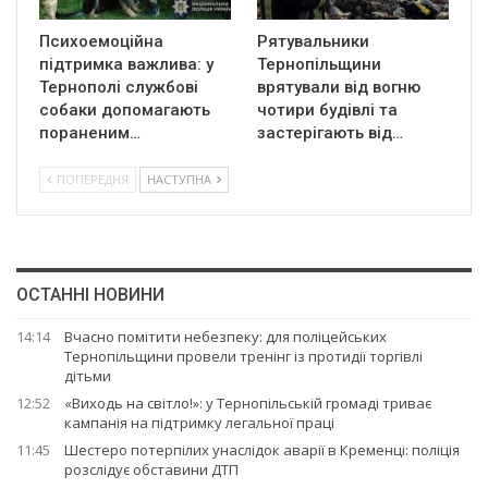
Психоемоційна
Рятувальники
підтримка важлива: у
Тернопільщини
Тернополі службові
врятували від вогню
собаки допомагають
чотири будівлі та
пораненим…
застерігають від…
ПОПЕРЕДНЯ
НАСТУПНА
ОСТАННІ НОВИНИ
14:14
Вчасно помітити небезпеку: для поліцейських
Тернопільщини провели тренінг із протидії торгівлі
дітьми
12:52
«Виходь на світло!»: у Тернопільській громаді триває
кампанія на підтримку легальної праці
11:45
Шестеро потерпілих унаслідок аварії в Кременці: поліція
розслідує обставини ДТП