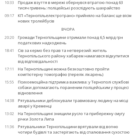
10:33
Продаж взуття в мережі обернувся втратою понад 63
тисяч гривень: поліцейські розслідують шахрайство
09:17
КП «Тернопільелектротранс» прийняло на баланс ще вісім
нових тролейбусів
ВЧОРА
20:20
Громади Тернопільщини отримали понад 6,5 млрд грн
податкових надходжень
18:41
Сів за кермо без прав та нетверезий: житель
Тернопільського району хабарем намагався відкупитися
від відповідальності
17:11
На Тернопільщині можна безкоштовно пройти
комп’ютерну томографію (перелік лікарень)
15:55
Психоемоційна підтримка важлива: у Тернополі службові
собаки допомагають пораненим поліцейським у процесі
відновлення
14:38
Рятувальники деблокували травмовану людину на місці
аварії у Кременці
13:02
На Тернопільщині знищили русло та прибережну смугу
річки Золота Липа
11:36
Рятувальники Тернопільщини врятували від вогню
чотири будівлі та застерігають від спалювання сухостою