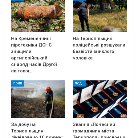
На Кременеччині
На Тернопільщині
піротехніки ДСНС
поліцейські розшукали
знищили
безвісти зниклого
артилерійський
чоловіка
снаряд часів Другої
світової…
ПОДІЇ
ПОДІЇ
За добу на
Звання «Почесний
Тернопільщині
громадянин міста
ліквідовано 10 пожеж:
Тернополя» присвоєно