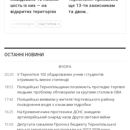
шість із них — на
ще 13-ти захисникам
відкритих територіях
та двом…
ПОПЕРЕДНЯ
НАСТУПНА
ОСТАННІ НОВИНИ
ВЧОРА
20:20
У Тернополі 102 обдарованих учнів і студентів
отримають іменні стипендії
18:52
Поліцейські Тернопільщини посилюють протидію торгівлі
людьми: проблему обговорили за круглим столом в ОВА
17:42
Поліцейські виявили у жителя Чортківського району
посвідчення водія з ознаками підробки
16:25
На Кременеччині піротехніки ДСНС знищили
артилерійський снаряд часів Другої світової війни
15:03
Депутати схвалили Прогноз бюджету Тернопільської
міської територіальної громади на 2027-2029 роки