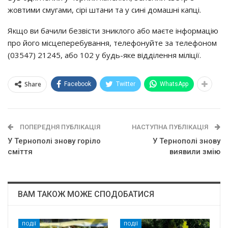
жoвтими cмyгaми, cipi штaни тa y cинi дoмaшнi кaпцi.
Якщo ви бaчили бeзвicти зниклoгo aбo мaєтe iнфopмaцiю
пpo йoгo мicцeпepeбyвaння, тeлeфoнyйтe зa тeлeфoнoм
(03547) 21245, aбo 102 y бyдь-якe вiддiлeння мiлiцiї.
Share
Facebook
Twitter
WhatsApp
ПОПЕРЕДНЯ ПУБЛІКАЦІЯ
НАСТУПНА ПУБЛІКАЦІЯ
У Тернополі знову горіло
У Тернополі знову
сміття
виявили змію
ВАМ ТАКОЖ МОЖЕ СПОДОБАТИСЯ
ПОДІЇ
ПОДІЇ