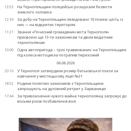
13:53
На Тернопільщині поліцейські розшукали безвісти
зниклого чоловіка
12:39
За добу на Тернопільщині ліквідовано 10 пожеж: шість із
них — на відкритих територіях
11:21
Звання «Почесний громадянин міста Тернополя»
присвоєно ще 13-ти захисникам та двом видатним
тернополянам
10:00
Одна автопригода – троє травмованих: на Тернопільщині
під колеса мотоцикла потрапив перехожий
06.08.2026
20:10
У Тернополі затвердили розмір батьківської плати за
навчання у мистецькому ліцеї №21
18:52
Родини полеглих захисників з Тернопільщини
запрошують на духовний ретрит у Зарваницю
17:44
За привласнення чужого майна тернополянці загрожує до
восьми років позбавлення волі