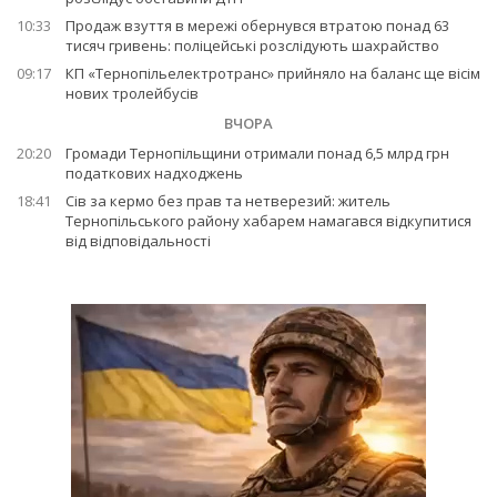
10:33
Продаж взуття в мережі обернувся втратою понад 63
тисяч гривень: поліцейські розслідують шахрайство
09:17
КП «Тернопільелектротранс» прийняло на баланс ще вісім
нових тролейбусів
ВЧОРА
20:20
Громади Тернопільщини отримали понад 6,5 млрд грн
податкових надходжень
18:41
Сів за кермо без прав та нетверезий: житель
Тернопільського району хабарем намагався відкупитися
від відповідальності