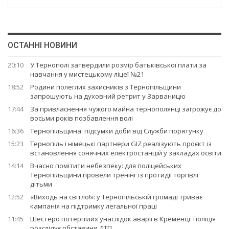
ОСТАННІ НОВИНИ
20:10
У Тернополі затвердили розмір батьківської плати за
навчання у мистецькому ліцеї №21
18:52
Родини полеглих захисників з Тернопільщини
запрошують на духовний ретрит у Зарваницю
17:44
За привласнення чужого майна тернополянці загрожує до
восьми років позбавлення волі
16:36
Тернопільщина: підсумки доби від Служби порятунку
15:23
Тернопіль і німецькі партнери GIZ реалізують проєкт із
встановлення сонячних електростанцій у закладах освіти
14:14
Вчасно помітити небезпеку: для поліцейських
Тернопільщини провели тренінг із протидії торгівлі
дітьми
12:52
«Виходь на світло!»: у Тернопільській громаді триває
кампанія на підтримку легальної праці
11:45
Шестеро потерпілих унаслідок аварії в Кременці: поліція
розслідує обставини ДТП