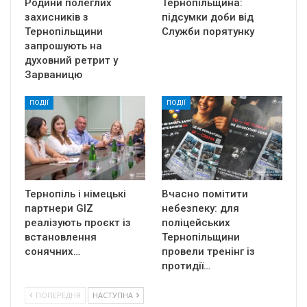
Родини полеглих
Тернопільщина:
захисників з
підсумки доби від
Тернопільщини
Служби порятунку
запрошують на
духовний ретрит у
Зарваницю
ПОДІЇ
ПОДІЇ
Тернопіль і німецькі
Вчасно помітити
партнери GIZ
небезпеку: для
реалізують проєкт із
поліцейських
встановлення
Тернопільщини
сонячних…
провели тренінг із
протидії…
ПОПЕРЕДНЯ
НАСТУПНА