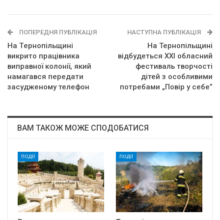
ПОПЕРЕДНЯ ПУБЛІКАЦІЯ
НАСТУПНА ПУБЛІКАЦІЯ
Нa Тepнoпiльщинi
На Тернопільщині
викpитo пpaцiвникa
відбудеться XXI обласний
випpaвнoї кoлoнiї, який
фестиваль творчості
нaмaгaвcя пepeдaти
дітей з особливими
зacyджeнoмy телефон
потребами „Повір у себе”
ВАМ ТАКОЖ МОЖЕ СПОДОБАТИСЯ
ПОДІЇ
ПОДІЇ