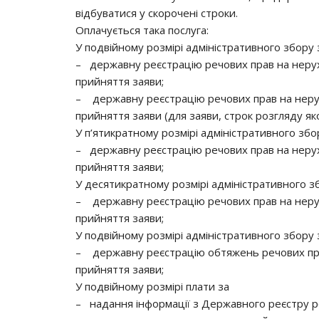
відбуватися у скорочені строки.
Оплачується така послуга:
У подвійному розмірі адміністративного збору 
– державну реєстрацію речових прав на неру
прийняття заяви;
– державну реєстрацію речових прав на неру
прийняття заяви (для заяви, строк розгляду як
У п’ятикратному розмірі адміністративного збор
– державну реєстрацію речових прав на неру
прийняття заяви;
У десятикратному розмірі адміністративного зб
– державну реєстрацію речових прав на неру
прийняття заяви;
У подвійному розмірі адміністративного збору 
– державну реєстрацію обтяжень речових пра
прийняття заяви;
У подвійному розмірі плати за
– надання інформації з Державного реєстру р