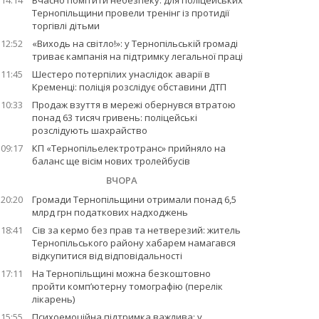
14:14
Вчасно помітити небезпеку: для поліцейських
Тернопільщини провели тренінг із протидії
торгівлі дітьми
12:52
«Виходь на світло!»: у Тернопільській громаді
триває кампанія на підтримку легальної праці
11:45
Шестеро потерпілих унаслідок аварії в
Кременці: поліція розслідує обставини ДТП
10:33
Продаж взуття в мережі обернувся втратою
понад 63 тисяч гривень: поліцейські
розслідують шахрайство
09:17
КП «Тернопільелектротранс» прийняло на
баланс ще вісім нових тролейбусів
ВЧОРА
20:20
Громади Тернопільщини отримали понад 6,5
млрд грн податкових надходжень
18:41
Сів за кермо без прав та нетверезий: житель
Тернопільського району хабарем намагався
відкупитися від відповідальності
17:11
На Тернопільщині можна безкоштовно
пройти комп’ютерну томографію (перелік
лікарень)
15:55
Психоемоційна підтримка важлива: у