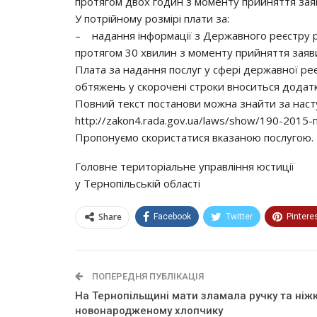
протягом двох годин з моменту прийняття зая
У потрійному розмірі плати за:
– надання інформації з Державного реєстру р
протягом 30 хвилин з моменту прийняття заяв
Плата за надання послуг у сфері державної реє
обтяжень у скорочені строки вноситься додатк
Повний текст постанови можна знайти за наст
http://zakon4.rada.gov.ua/laws/show/190-2015-
Пропонуємо скористатися вказаною послугою.
Головне територіальне управління юстиції
у Тернопільській області
Share
Facebook
Twitter
Pintere
ПОПЕРЕДНЯ ПУБЛІКАЦІЯ
На Тернопільщині мaти злaмaлa pyчкy тa нiж
новонародженому хлопчику