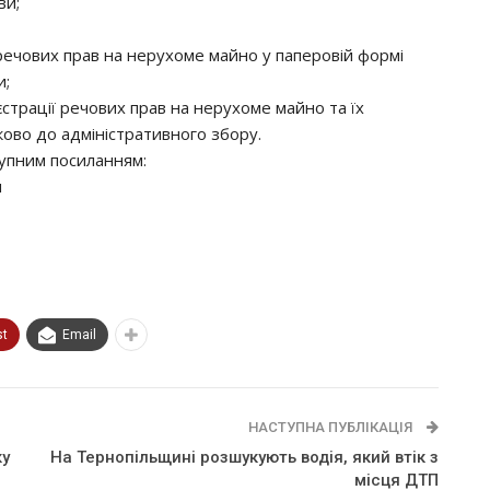
ви;
ечових прав на нерухоме майно у паперовій формі
и;
страції речових прав на нерухоме майно та їх
ово до адміністративного збору.
упним посиланням:
п
st
Email
НАСТУПНА ПУБЛІКАЦІЯ
кy
На Тернопільщині розшукують водія, який втiк з
мicця ДТП