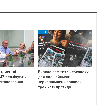
ПОДІЇ
 німецькі
Вчасно помітити небезпеку:
IZ реалізують
для поліцейських
встановлення
Тернопільщини провели
тренінг із протидії…