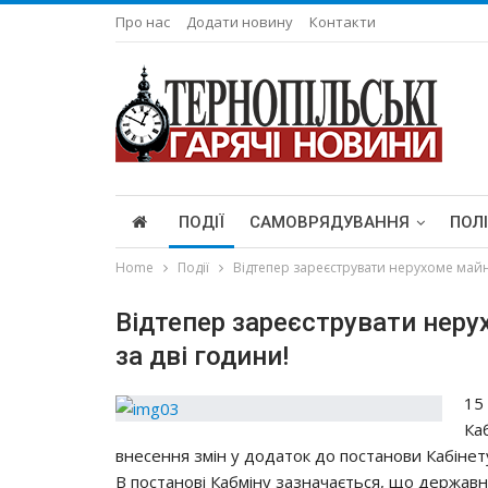
Про нас
Додати новину
Контакти
ПОДІЇ
САМОВРЯДУВАННЯ
ПОЛ
Home
Події
Відтепер зареєструвати нерухоме майн
Відтепер зареєструвати нер
за дві години!
15
Ка
внесення змін у додаток до постанови Кабінету 
В постанові Кабміну зазначається, що держав