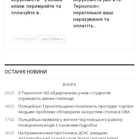
кліків: перевіряйте та
Тернополі»:
сплачуйте в…
перегляньте ваші
нарахування та
оплатіть…
ПОПЕРЕДНЯ
НАСТУПНА
ОСТАННІ НОВИНИ
ВЧОРА
20:20
У Тернополі 102 обдарованих учнів і студентів
отримають іменні стипендії
18:52
Поліцейські Тернопільщини посилюють протидію торгівлі
людьми: проблему обговорили за круглим столом в ОВА
17:42
Поліцейські виявили у жителя Чортківського району
посвідчення водія з ознаками підробки
16:25
На Кременеччині піротехніки ДСНС знищили
артилерійський снаряд часів Другої світової війни