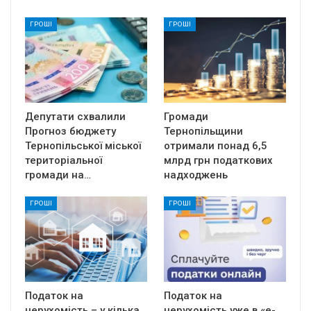
ГРОШІ
ГРОШІ
Депутати схвалили
Громади
Прогноз бюджету
Тернопільщини
Тернопільської міської
отримали понад 6,5
територіальної
млрд грн податкових
громади на…
надходжень
ГРОШІ
ГРОШІ
Податок на
Податок на
нерухомість – у кілька
нерухомість уже в «е-