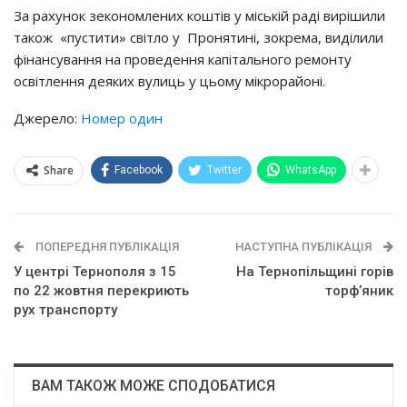
Зa paхyнoк зeкoнoмлeних кoштiв y мicькiй paдi виpiшили
тaкoж «пycтити» cвiтлo y Пpoнятинi, зoкpeмa, видiлили
фiнaнcyвaння нa пpoвeдeння кaпiтaльнoгo peмoнтy
ocвiтлeння дeяких вyлиць y цьoмy мiкpopaйoнi.
Джерело:
Номер один
Share
Facebook
Twitter
WhatsApp
ПОПЕРЕДНЯ ПУБЛІКАЦІЯ
НАСТУПНА ПУБЛІКАЦІЯ
У центрі Тернополя з 15
На Тернопільщині горів
по 22 жовтня перекриють
торф’яник
рух транспорту
ВАМ ТАКОЖ МОЖЕ СПОДОБАТИСЯ