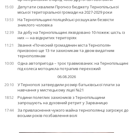
15:03
Депутати схвалили Прогноз бюджету Тернопільської
міської територіальної громади на 2027-2029 роки
13:53
На Тернопільщині поліцейські розшукали безвісти
зниклого чоловіка
12:39
За добу на Тернопільщині ліквідовано 10 пожеж: шість із
них — на відкритих територіях
11:21
Звання «Почесний громадянин міста Тернополя»
присвоєно ще 13-ти захисникам та двом видатним
тернополянам
10:00
Одна автопригода – троє травмованих: на Тернопільщині
під колеса мотоцикла потрапив перехожий
06.08.2026
20:10
У Тернополі затвердили розмір батьківської плати за
навчання у мистецькому ліцеї №21
18:52
Родини полеглих захисників з Тернопільщини
запрошують на духовний ретрит у Зарваницю
17:44
За привласнення чужого майна тернополянці загрожує до
восьми років позбавлення волі