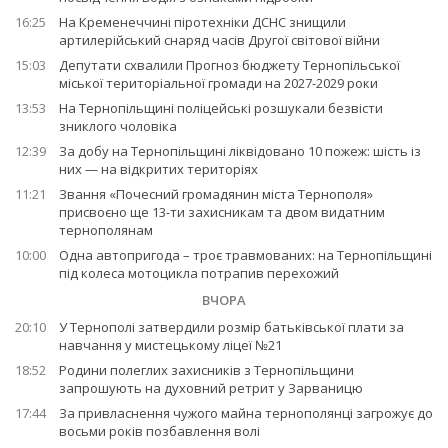
16:25
На Кременеччині піротехніки ДСНС знищили
артилерійський снаряд часів Другої світової війни
15:03
Депутати схвалили Прогноз бюджету Тернопільської
міської територіальної громади на 2027-2029 роки
13:53
На Тернопільщині поліцейські розшукали безвісти
зниклого чоловіка
12:39
За добу на Тернопільщині ліквідовано 10 пожеж: шість із
них — на відкритих територіях
11:21
Звання «Почесний громадянин міста Тернополя»
присвоєно ще 13-ти захисникам та двом видатним
тернополянам
10:00
Одна автопригода – троє травмованих: на Тернопільщині
під колеса мотоцикла потрапив перехожий
ВЧОРА
20:10
У Тернополі затвердили розмір батьківської плати за
навчання у мистецькому ліцеї №21
18:52
Родини полеглих захисників з Тернопільщини
запрошують на духовний ретрит у Зарваницю
17:44
За привласнення чужого майна тернополянці загрожує до
восьми років позбавлення волі