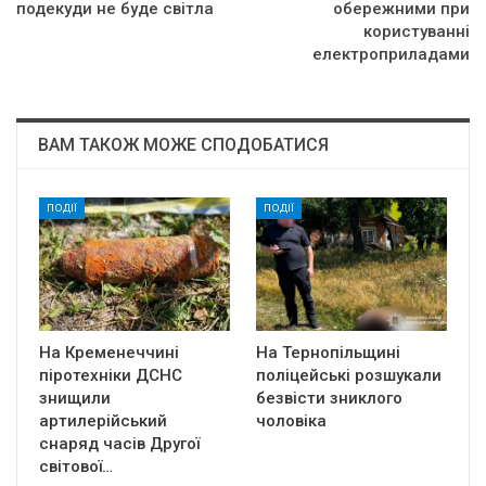
подекуди не буде світла
обережними при
користуванні
електроприладами
ВАМ ТАКОЖ МОЖЕ СПОДОБАТИСЯ
ПОДІЇ
ПОДІЇ
На Кременеччині
На Тернопільщині
піротехніки ДСНС
поліцейські розшукали
знищили
безвісти зниклого
артилерійський
чоловіка
снаряд часів Другої
світової…