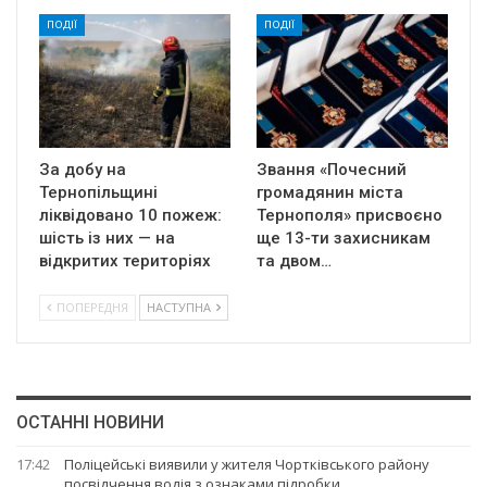
ПОДІЇ
ПОДІЇ
За добу на
Звання «Почесний
Тернопільщині
громадянин міста
ліквідовано 10 пожеж:
Тернополя» присвоєно
шість із них — на
ще 13-ти захисникам
відкритих територіях
та двом…
ПОПЕРЕДНЯ
НАСТУПНА
ОСТАННІ НОВИНИ
17:42
Поліцейські виявили у жителя Чортківського району
посвідчення водія з ознаками підробки