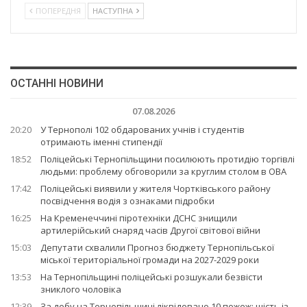
ПОПЕРЕДНЯ
НАСТУПНА
ОСТАННІ НОВИНИ
07.08.2026
20:20
У Тернополі 102 обдарованих учнів і студентів
отримають іменні стипендії
18:52
Поліцейські Тернопільщини посилюють протидію торгівлі
людьми: проблему обговорили за круглим столом в ОВА
17:42
Поліцейські виявили у жителя Чортківського району
посвідчення водія з ознаками підробки
16:25
На Кременеччині піротехніки ДСНС знищили
артилерійський снаряд часів Другої світової війни
15:03
Депутати схвалили Прогноз бюджету Тернопільської
міської територіальної громади на 2027-2029 роки
13:53
На Тернопільщині поліцейські розшукали безвісти
зниклого чоловіка
12:39
За добу на Тернопільщині ліквідовано 10 пожеж: шість із