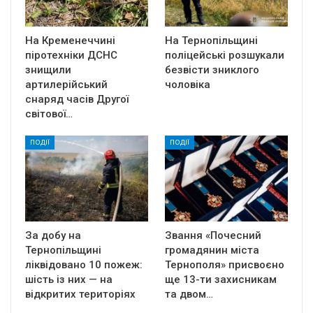
На Кременеччині
На Тернопільщині
піротехніки ДСНС
поліцейські розшукали
знищили
безвісти зниклого
артилерійський
чоловіка
снаряд часів Другої
світової…
ПОДІЇ
ПОДІЇ
За добу на
Звання «Почесний
Тернопільщині
громадянин міста
ліквідовано 10 пожеж:
Тернополя» присвоєно
шість із них — на
ще 13-ти захисникам
відкритих територіях
та двом…