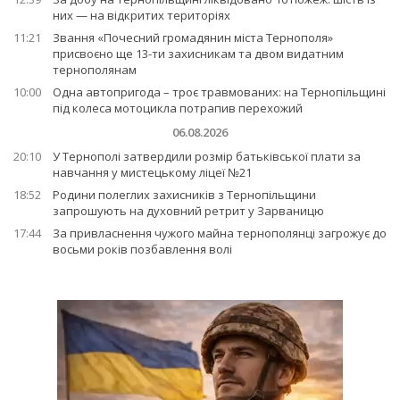
них — на відкритих територіях
11:21
Звання «Почесний громадянин міста Тернополя»
присвоєно ще 13-ти захисникам та двом видатним
тернополянам
10:00
Одна автопригода – троє травмованих: на Тернопільщині
під колеса мотоцикла потрапив перехожий
06.08.2026
20:10
У Тернополі затвердили розмір батьківської плати за
навчання у мистецькому ліцеї №21
18:52
Родини полеглих захисників з Тернопільщини
запрошують на духовний ретрит у Зарваницю
17:44
За привласнення чужого майна тернополянці загрожує до
восьми років позбавлення волі