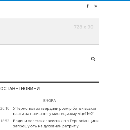
ОСТАННІ НОВИНИ
ВЧОРА
20:10
У Тернополі затвердили розмір батьківської
плати за навчання у мистецькому ліцеї №21
18:52
Родини полеглих захисників з Тернопільщини
запрошують на духовний ретрит у