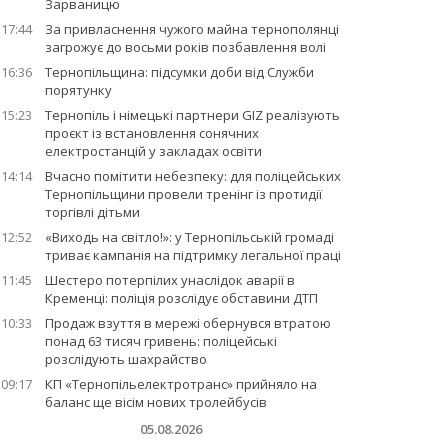
Зарваницю
17:44
За привласнення чужого майна тернополянці
загрожує до восьми років позбавлення волі
16:36
Тернопільщина: підсумки доби від Служби
порятунку
15:23
Тернопіль і німецькі партнери GIZ реалізують
проєкт із встановлення сонячних
електростанцій у закладах освіти
14:14
Вчасно помітити небезпеку: для поліцейських
Тернопільщини провели тренінг із протидії
торгівлі дітьми
12:52
«Виходь на світло!»: у Тернопільській громаді
триває кампанія на підтримку легальної праці
11:45
Шестеро потерпілих унаслідок аварії в
Кременці: поліція розслідує обставини ДТП
10:33
Продаж взуття в мережі обернувся втратою
понад 63 тисяч гривень: поліцейські
розслідують шахрайство
09:17
КП «Тернопільелектротранс» прийняло на
баланс ще вісім нових тролейбусів
05.08.2026