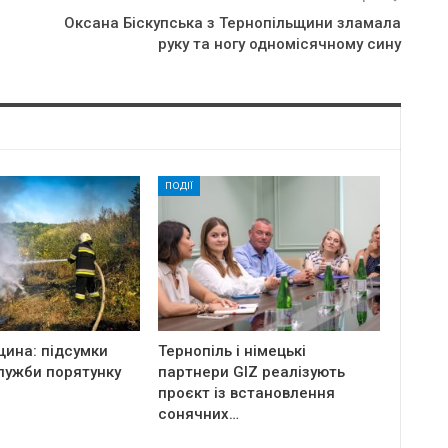
Оксана Біскупська з Тернопільщини зламала
руку та ногу одномісячному сину
ПОДІЇ
щина: підсумки
Тернопіль і німецькі
лужби порятунку
партнери GIZ реалізують
проєкт із встановлення
сонячних…