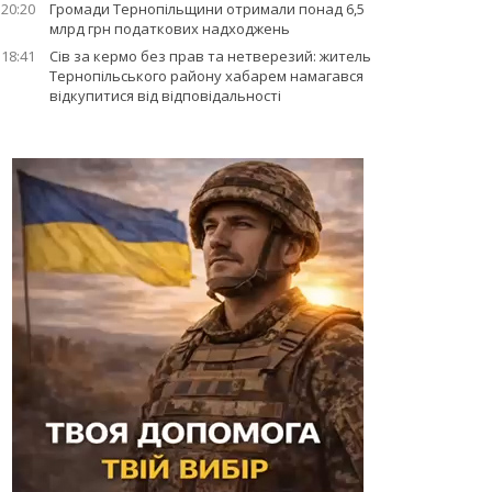
20:20
Громади Тернопільщини отримали понад 6,5
млрд грн податкових надходжень
18:41
Сів за кермо без прав та нетверезий: житель
Тернопільського району хабарем намагався
відкупитися від відповідальності