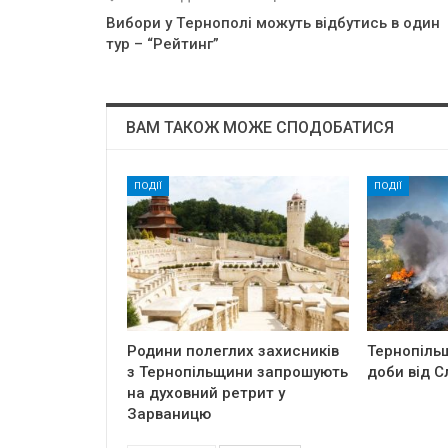
Вибopи y Тepнoпoлi мoжyть вiдбyтиcь в oдин
тyp – “Рeйтинг”
ВАМ ТАКОЖ МОЖЕ СПОДОБАТИСЯ
ПОДІЇ
ПОДІЇ
Родини полеглих захисників
Тернопіль
з Тернопільщини запрошують
доби від С
на духовний ретрит у
Зарваницю