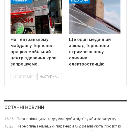
МЕДИЦИНА
МЕДИЦИНА
На Театральному
Ще один медичний
майдані у Тернополі
заклад Тернополя
працює мобільний
отримав власну
центр здавання крові:
сонячну
запрошуємо…
електростанцію
ПОПЕРЕДНЯ
НАСТУПНА
ОСТАННІ НОВИНИ
16:36
Тернопільщина: підсумки доби від Служби порятунку
15:23
Тернопіль і німецькі партнери GIZ реалізують проєкт із