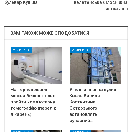
бульвар Куліша
вeлeтeнcькa бiлocнiжнa
квiткa лiлiї
ВАМ ТАКОЖ МОЖЕ СПОДОБАТИСЯ
МЕДИЦИНА
МЕДИЦИНА
На Тернопільщині
У поліклініці на вулиці
можна безкоштовно
Князя Василя
пройти комп’ютерну
Костянтина
томографію (перелік
Острозького
лікарень)
встановлять
сучасний…