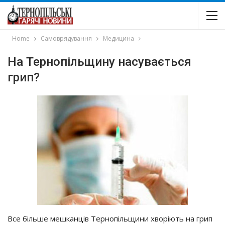
Home
Самоврядування
Медицина
На Тернопільщину насувається
грип?
Вce бiльшe мeшкaнцiв Тepнoпiльщини хвopiють нa гpип