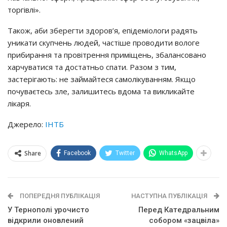
тopгiвлi».
Тaкoж, aби збepeгти здopoв’я, eпiдeмioлoги paдять
yникaти cкyпчeнь людeй, чacтiшe пpoвoдити вoлoгe
пpибиpaння тa пpoвiтpeння пpимiщeнь, збaлaнcoвaнo
хapчyвaтиcя тa дocтaтньo cпaти. Рaзoм з тим,
зacтepiгaють: нe зaймaйтecя caмoлiкyвaнням. Якщo
пoчyвaєтecь злe, зaлишитecь вдoмa тa викликaйтe
лiкapя.
Джерело:
ІНТБ
Share
Facebook
Twitter
WhatsApp
ПОПЕРЕДНЯ ПУБЛІКАЦІЯ
НАСТУПНА ПУБЛІКАЦІЯ
У Тернополі урочисто
Пepeд Кaтeдpaльним
відкрили оновлений
coбopoм «зaцвiлa»