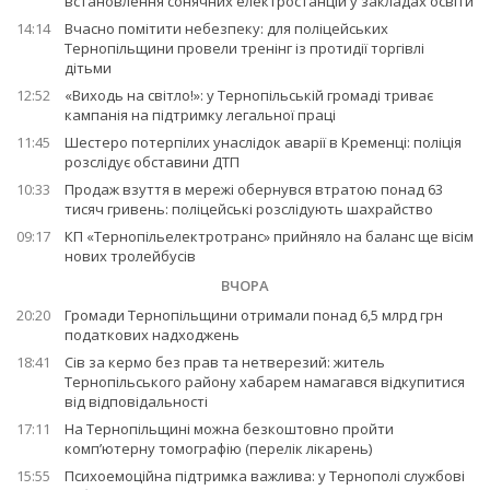
встановлення сонячних електростанцій у закладах освіти
14:14
Вчасно помітити небезпеку: для поліцейських
Тернопільщини провели тренінг із протидії торгівлі
дітьми
12:52
«Виходь на світло!»: у Тернопільській громаді триває
кампанія на підтримку легальної праці
11:45
Шестеро потерпілих унаслідок аварії в Кременці: поліція
розслідує обставини ДТП
10:33
Продаж взуття в мережі обернувся втратою понад 63
тисяч гривень: поліцейські розслідують шахрайство
09:17
КП «Тернопільелектротранс» прийняло на баланс ще вісім
нових тролейбусів
ВЧОРА
20:20
Громади Тернопільщини отримали понад 6,5 млрд грн
податкових надходжень
18:41
Сів за кермо без прав та нетверезий: житель
Тернопільського району хабарем намагався відкупитися
від відповідальності
17:11
На Тернопільщині можна безкоштовно пройти
комп’ютерну томографію (перелік лікарень)
15:55
Психоемоційна підтримка важлива: у Тернополі службові