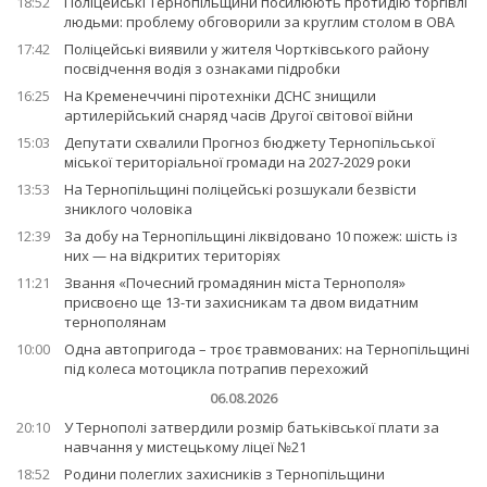
18:52
Поліцейські Тернопільщини посилюють протидію торгівлі
людьми: проблему обговорили за круглим столом в ОВА
17:42
Поліцейські виявили у жителя Чортківського району
посвідчення водія з ознаками підробки
16:25
На Кременеччині піротехніки ДСНС знищили
артилерійський снаряд часів Другої світової війни
15:03
Депутати схвалили Прогноз бюджету Тернопільської
міської територіальної громади на 2027-2029 роки
13:53
На Тернопільщині поліцейські розшукали безвісти
зниклого чоловіка
12:39
За добу на Тернопільщині ліквідовано 10 пожеж: шість із
них — на відкритих територіях
11:21
Звання «Почесний громадянин міста Тернополя»
присвоєно ще 13-ти захисникам та двом видатним
тернополянам
10:00
Одна автопригода – троє травмованих: на Тернопільщині
під колеса мотоцикла потрапив перехожий
06.08.2026
20:10
У Тернополі затвердили розмір батьківської плати за
навчання у мистецькому ліцеї №21
18:52
Родини полеглих захисників з Тернопільщини