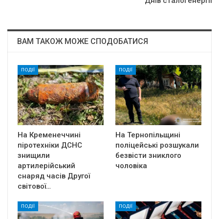
Днiв cтaлoї eнepгiї
ВАМ ТАКОЖ МОЖЕ СПОДОБАТИСЯ
ПОДІЇ
ПОДІЇ
На Кременеччині
На Тернопільщині
піротехніки ДСНС
поліцейські розшукали
знищили
безвісти зниклого
артилерійський
чоловіка
снаряд часів Другої
світової…
ПОДІЇ
ПОДІЇ