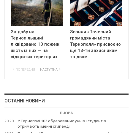
За добу на
Звання «Почесний
Тернопільщині
громадянин міста
ліквідовано 10 пожеж:
Тернополя» присвоєно
шість із них — на
ще 13-ти захисникам
відкритих територіях
та двом…
ПОПЕРЕДНЯ
НАСТУПНА
ОСТАННІ НОВИНИ
ВЧОРА
20:20
У Тернополі 102 обдарованих учнів і студентів
отримають іменні стипендії