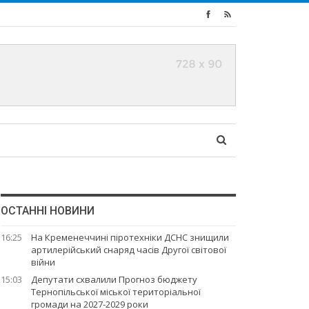
ОСТАННІ НОВИНИ
16:25
На Кременеччині піротехніки ДСНС знищили
артилерійський снаряд часів Другої світової
війни
15:03
Депутати схвалили Прогноз бюджету
Тернопільської міської територіальної
громади на 2027-2029 роки