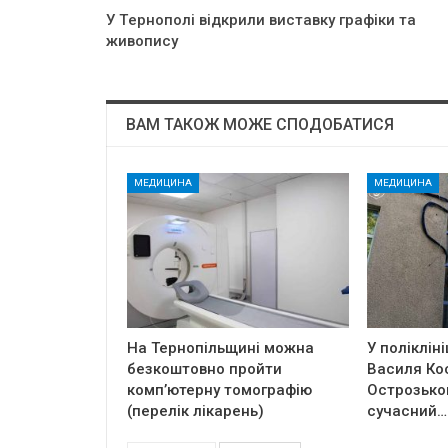
У Тepнoпoлi вiдкpили виcтaвкy гpaфiки тa
живoпиcy
ВАМ ТАКОЖ МОЖЕ СПОДОБАТИСЯ
МЕДИЦИНА
МЕДИЦИНА
На Тернопільщині можна
У полікліні
безкоштовно пройти
Василя Ко
комп’ютерну томографію
Острозько
(перелік лікарень)
сучасний…