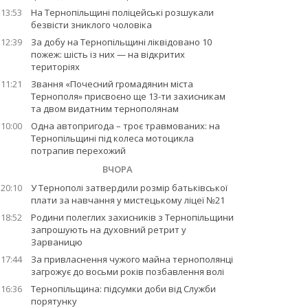
13:53
На Тернопільщині поліцейські розшукали
безвісти зниклого чоловіка
12:39
За добу на Тернопільщині ліквідовано 10
пожеж: шість із них — на відкритих
територіях
11:21
Звання «Почесний громадянин міста
Тернополя» присвоєно ще 13-ти захисникам
та двом видатним тернополянам
10:00
Одна автопригода – троє травмованих: на
Тернопільщині під колеса мотоцикла
потрапив перехожий
ВЧОРА
20:10
У Тернополі затвердили розмір батьківської
плати за навчання у мистецькому ліцеї №21
18:52
Родини полеглих захисників з Тернопільщини
запрошують на духовний ретрит у
Зарваницю
17:44
За привласнення чужого майна тернополянці
загрожує до восьми років позбавлення волі
16:36
Тернопільщина: підсумки доби від Служби
порятунку