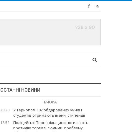
ОСТАННІ НОВИНИ
ВЧОРА
20:20
У Тернополі 102 обдарованих учнів і
студентів отримають іменні стипендії
18:52
Поліцейські Тернопільщини посилюють
протидію торгівлі людьми: проблему