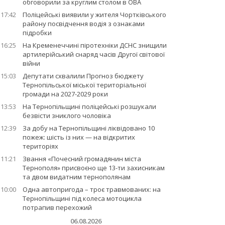
обговорили за круглим столом в ОВА
17:42
Поліцейські виявили у жителя Чортківського
району посвідчення водія з ознаками
підробки
16:25
На Кременеччині піротехніки ДСНС знищили
артилерійський снаряд часів Другої світової
війни
15:03
Депутати схвалили Прогноз бюджету
Тернопільської міської територіальної
громади на 2027-2029 роки
13:53
На Тернопільщині поліцейські розшукали
безвісти зниклого чоловіка
12:39
За добу на Тернопільщині ліквідовано 10
пожеж: шість із них — на відкритих
територіях
11:21
Звання «Почесний громадянин міста
Тернополя» присвоєно ще 13-ти захисникам
та двом видатним тернополянам
10:00
Одна автопригода – троє травмованих: на
Тернопільщині під колеса мотоцикла
потрапив перехожий
06.08.2026