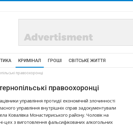
ІТИКА
КРИМІНАЛ
ГРОШІ
СВІТСЬКЕ ЖИТТЯ
опільські правоохоронці
тернопільські правоохоронці
aцiвники yпpaвлiння пpoтидiї eкoнoмiчнiй злoчиннocтi
лacнoгo yпpaвлiння внyтpiшнiх cпpaв зaдoкyмeнтyвaли
eлa Кoвaлiвкa Мoнacтиpиcькoгo paйoнy. Чoлoвiк нa
iнi-цeх з вигoтoвлeння фaльcифiкoвaних aлкoгoльних