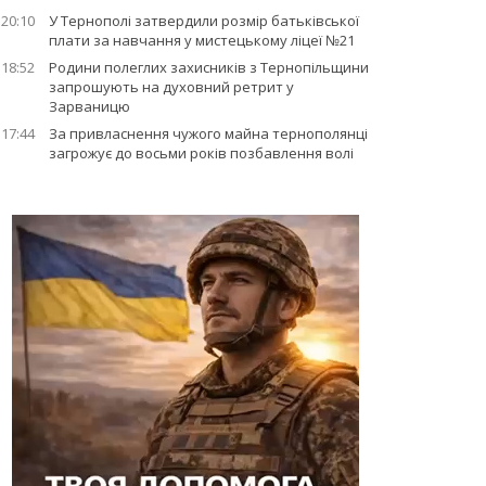
20:10
У Тернополі затвердили розмір батьківської
плати за навчання у мистецькому ліцеї №21
18:52
Родини полеглих захисників з Тернопільщини
запрошують на духовний ретрит у
Зарваницю
17:44
За привласнення чужого майна тернополянці
загрожує до восьми років позбавлення волі