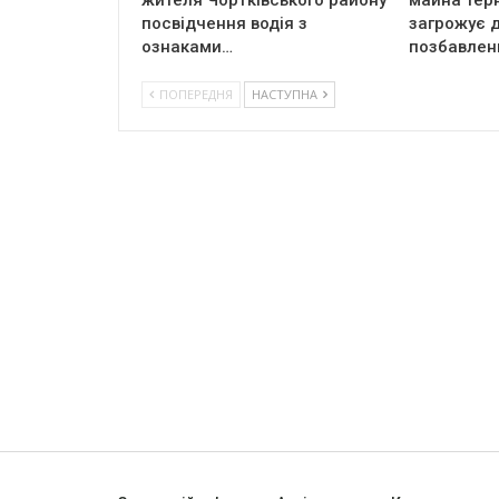
жителя Чортківського району
майна тер
посвідчення водія з
загрожує д
ознаками…
позбавлен
ПОПЕРЕДНЯ
НАСТУПНА