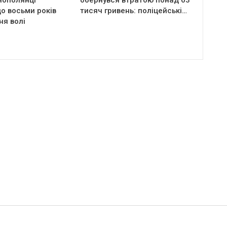
нополянці
обернувся втратою понад 63
о восьми років
тисяч гривень: поліцейські…
ня волі