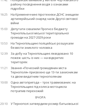
17:42
Поліцейські виявили у жителя Чортківського
району посвідчення водія з ознаками
підробки
16:25
На Кременеччині піротехніки ДСНС знищили
артилерійський снаряд часів Другої світової
війни
15:03
Депутати схвалили Прогноз бюджету
Тернопільської міської територіальної
громади на 2027-2029 роки
13:53
На Тернопільщині поліцейські розшукали
безвісти зниклого чоловіка
12:39
За добу на Тернопільщині ліквідовано 10
пожеж: шість із них — на відкритих
територіях
11:21
Звання «Почесний громадянин міста
Тернополя» присвоєно ще 13-ти захисникам
та двом видатним тернополянам
10:00
Одна автопригода – троє травмованих: на
Тернопільщині під колеса мотоцикла
потрапив перехожий
ВЧОРА
20:10
У Тернополі затвердили розмір батьківської