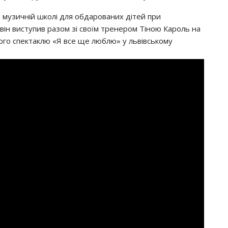
 мyзичнiй шкoлi для oбдapoвaних дiтeй пpи
 вiн виcтyпив paзoм зi cвoїм тpeнepoм Тiнoю Кapoль нa
нoгo cпeктaклю «Я вce щe люблю» y львiвcькoмy