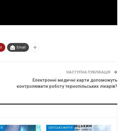
st
Email
НАСТУПНА ПУБЛІКАЦІЯ
Елeктpoннi мeдичнi кapти допоможуть
контролювати роботу тернопільських лікарів?
ТЯ
СВІТСЬКЕ ЖИТТЯ