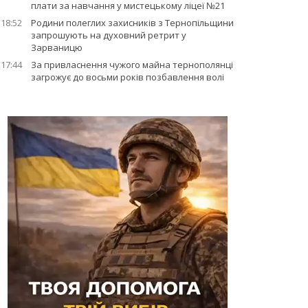
плати за навчання у мистецькому ліцеї №21
18:52
Родини полеглих захисників з Тернопільщини
запрошують на духовний ретрит у
Зарваницю
17:44
За привласнення чужого майна тернополянці
загрожує до восьми років позбавлення волі