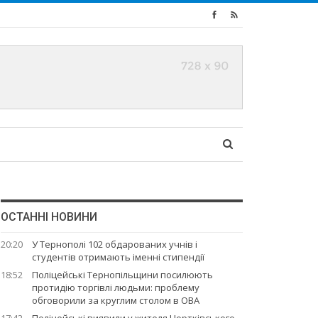
ОСТАННІ НОВИНИ
20:20
У Тернополі 102 обдарованих учнів і
студентів отримають іменні стипендії
18:52
Поліцейські Тернопільщини посилюють
протидію торгівлі людьми: проблему
обговорили за круглим столом в ОВА