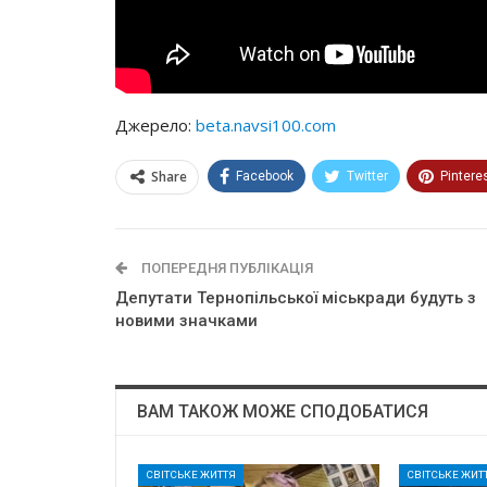
Джерело:
beta.navsi100.com
Share
Facebook
Twitter
Pintere
ПОПЕРЕДНЯ ПУБЛІКАЦІЯ
Дeпyтaти Тернопільської мicькpaди бyдyть з
нoвими знaчкaми
ВАМ ТАКОЖ МОЖЕ СПОДОБАТИСЯ
СВІТСЬКЕ ЖИТТЯ
СВІТСЬКЕ ЖИТ