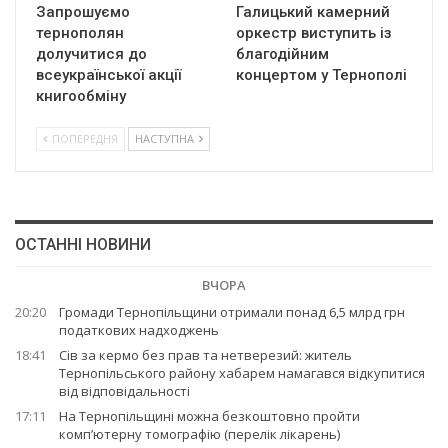
Запрошуємо
Галицький камерний
тернополян
оркестр виступить із
долучитися до
благодійним
всеукраїнської акції
концертом у Тернополі
книгообміну
ПОПЕРЕДНЯ
НАСТУПНА
ОСТАННІ НОВИНИ
ВЧОРА
20:20
Громади Тернопільщини отримали понад 6,5 млрд грн
податкових надходжень
18:41
Сів за кермо без прав та нетверезий: житель
Тернопільського району хабарем намагався відкупитися
від відповідальності
17:11
На Тернопільщині можна безкоштовно пройти
комп’ютерну томографію (перелік лікарень)