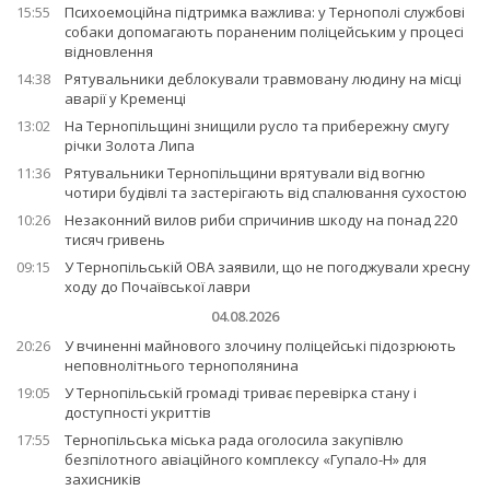
15:55
Психоемоційна підтримка важлива: у Тернополі службові
собаки допомагають пораненим поліцейським у процесі
відновлення
14:38
Рятувальники деблокували травмовану людину на місці
аварії у Кременці
13:02
На Тернопільщині знищили русло та прибережну смугу
річки Золота Липа
11:36
Рятувальники Тернопільщини врятували від вогню
чотири будівлі та застерігають від спалювання сухостою
10:26
Незаконний вилов риби спричинив шкоду на понад 220
тисяч гривень
09:15
У Тернопільській ОВА заявили, що не погоджували хресну
ходу до Почаївської лаври
04.08.2026
20:26
У вчиненні майнового злочину поліцейські підозрюють
неповнолітнього тернополянина
19:05
У Тернопільській громаді триває перевірка стану і
доступності укриттів
17:55
Тернопільська міська рада оголосила закупівлю
безпілотного авіаційного комплексу «Гупало-Н» для
захисників