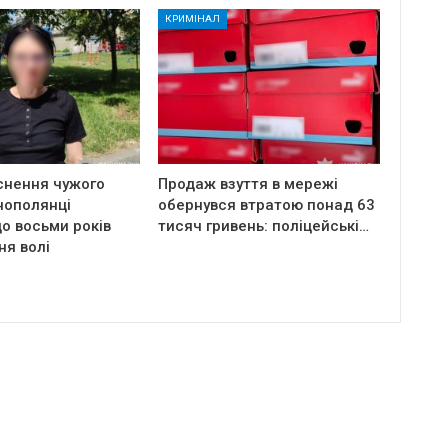
КРИМІНАЛ
снення чужого
Продаж взуття в мережі
нополянці
обернувся втратою понад 63
о восьми років
тисяч гривень: поліцейські…
ня волі