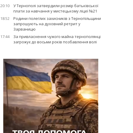
20:10
У Тернополі затвердили розмір батьківської
плати за навчання у мистецькому ліцеї №21
18:52
Родини полеглих захисників з Тернопільщини
запрошують на духовний ретрит у
Зарваницю
17:44
За привласнення чужого майна тернополянці
загрожує до восьми років позбавлення волі