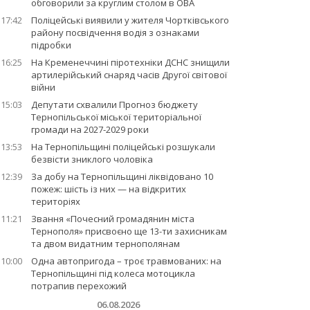
обговорили за круглим столом в ОВА
17:42
Поліцейські виявили у жителя Чортківського
району посвідчення водія з ознаками
підробки
16:25
На Кременеччині піротехніки ДСНС знищили
артилерійський снаряд часів Другої світової
війни
15:03
Депутати схвалили Прогноз бюджету
Тернопільської міської територіальної
громади на 2027-2029 роки
13:53
На Тернопільщині поліцейські розшукали
безвісти зниклого чоловіка
12:39
За добу на Тернопільщині ліквідовано 10
пожеж: шість із них — на відкритих
територіях
11:21
Звання «Почесний громадянин міста
Тернополя» присвоєно ще 13-ти захисникам
та двом видатним тернополянам
10:00
Одна автопригода – троє травмованих: на
Тернопільщині під колеса мотоцикла
потрапив перехожий
06.08.2026