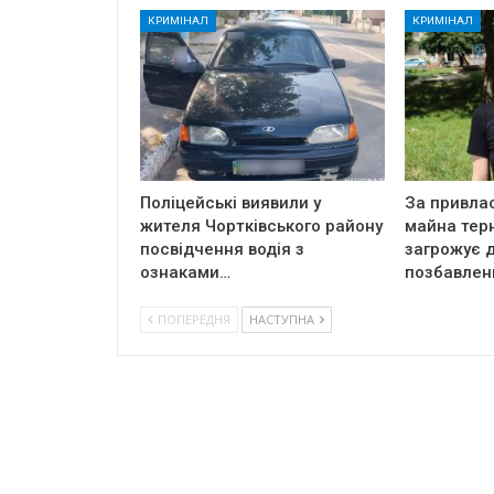
КРИМІНАЛ
КРИМІНАЛ
Поліцейські виявили у
За привла
жителя Чортківського району
майна тер
посвідчення водія з
загрожує д
ознаками…
позбавлен
ПОПЕРЕДНЯ
НАСТУПНА