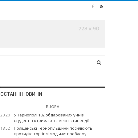
ОСТАННІ НОВИНИ
ВЧОРА
20:20
У Тернополі 102 обдарованих учнів і
студентів отримають іменні стипендії
18:52
Поліцейські Тернопільщини посилюють
протидію торгівлі людьми: проблему