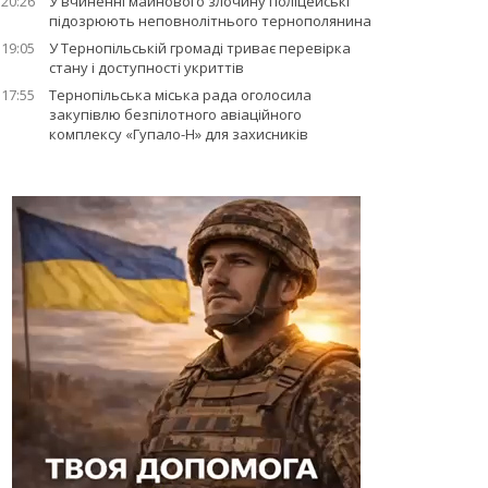
20:26
У вчиненні майнового злочину поліцейські
підозрюють неповнолітнього тернополянина
19:05
У Тернопільській громаді триває перевірка
стану і доступності укриттів
17:55
Тернопільська міська рада оголосила
закупівлю безпілотного авіаційного
комплексу «Гупало-Н» для захисників