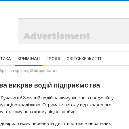
ІТИКА
КРИМІНАЛ
ГРОШІ
СВІТСЬКЕ ЖИТТЯ
брива викрав водій підприємства
ва викрав водій підприємства
 Бучачині 62-річний водій заплямував свою професійну
путацією крадіжкою. Отримати вигоду від вкраденого
ву в такому поважному віці «заробив».
 довірило йому перевезти десять мішків мінеральних