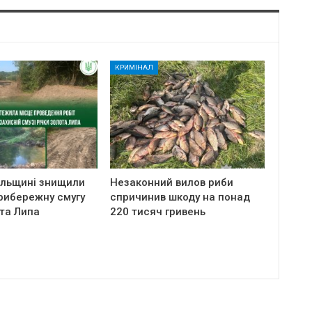
КРИМІНАЛ
ільщині знищили
Незаконний вилов риби
рибережну смугу
спричинив шкоду на понад
та Липа
220 тисяч гривень