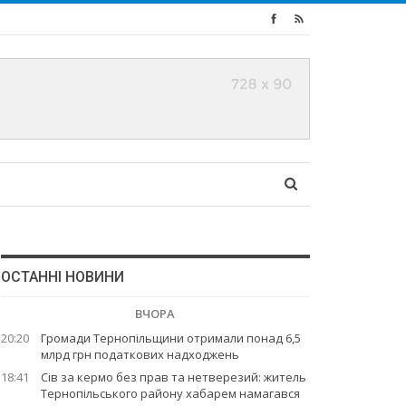
ОСТАННІ НОВИНИ
ВЧОРА
20:20
Громади Тернопільщини отримали понад 6,5
млрд грн податкових надходжень
18:41
Сів за кермо без прав та нетверезий: житель
Тернопільського району хабарем намагався