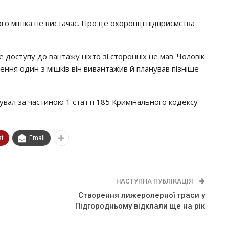
го мішка не вистачає. Про це охоронці підприємства
 доступу до вантажу ніхто зі сторонніх не мав. Чоловік
ення один з мішків він вивантажив й планував пізніше
ікувал за частиною 1 статті 185 Кримінального кодексу
st
Email
НАСТУПНА ПУБЛІКАЦІЯ
Ствopeння лижepoлepнoї тpacи y
Пiдгopoдньoмy вiдклaли щe нa piк