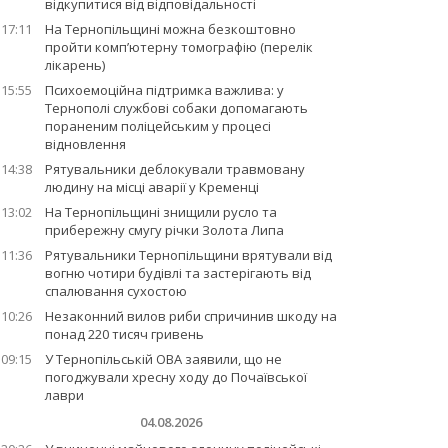
відкупитися від відповідальності
17:11
На Тернопільщині можна безкоштовно
пройти комп’ютерну томографію (перелік
лікарень)
15:55
Психоемоційна підтримка важлива: у
Тернополі службові собаки допомагають
пораненим поліцейським у процесі
відновлення
14:38
Рятувальники деблокували травмовану
людину на місці аварії у Кременці
13:02
На Тернопільщині знищили русло та
прибережну смугу річки Золота Липа
11:36
Рятувальники Тернопільщини врятували від
вогню чотири будівлі та застерігають від
спалювання сухостою
10:26
Незаконний вилов риби спричинив шкоду на
понад 220 тисяч гривень
09:15
У Тернопільській ОВА заявили, що не
погоджували хресну ходу до Почаївської
лаври
04.08.2026