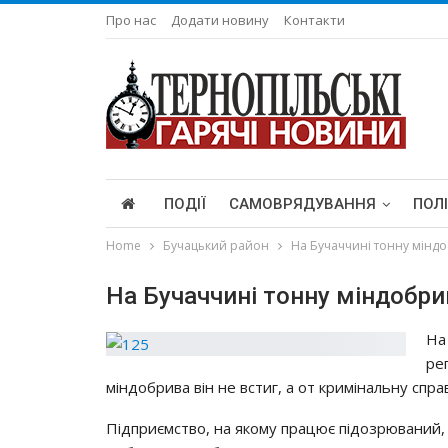
Про нас
Додати новину
Контакти
ПОДІЇ
САМОВРЯДУВАННЯ
ПОЛ
Home
Бучацький район
На Бучаччині тонну міндо
На Бучаччині тонну міндобри
На
ре
міндобрива він не встиг, а от кримінальну спра
Підприємство, на якому працює підозрюваний,