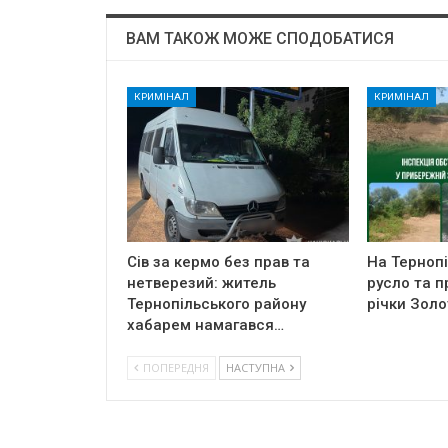
ВАМ ТАКОЖ МОЖЕ СПОДОБАТИСЯ
КРИМІНАЛ
КРИМІНАЛ
Сів за кермо без прав та
На Терноп
нетверезий: житель
русло та п
Тернопільського району
річки Золо
хабарем намагався…
ПОПЕРЕДНЯ
НАСТУПНА