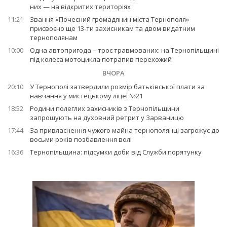
них — на відкритих територіях
11:21
Звання «Почесний громадянин міста Тернополя»
присвоєно ще 13-ти захисникам та двом видатним
тернополянам
10:00
Одна автопригода – троє травмованих: на Тернопільщині
під колеса мотоцикла потрапив перехожий
ВЧОРА
20:10
У Тернополі затвердили розмір батьківської плати за
навчання у мистецькому ліцеї №21
18:52
Родини полеглих захисників з Тернопільщини
запрошують на духовний ретрит у Зарваницю
17:44
За привласнення чужого майна тернополянці загрожує до
восьми років позбавлення волі
16:36
Тернопільщина: підсумки доби від Служби порятунку