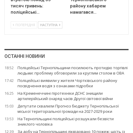
тисяч гривень:
району хабарем
поліцейські…
намагався…
ПОПЕРЕДНЯ
НАСТУПНА
ОСТАННІ НОВИНИ
18:52
Поліцейські Тернопільщини посилюють протидію торгівлі
людьми: проблему обговорили за круглим столом в ОВА
17:42
Поліцейські виявили у жителя Чортківського району
посвідчення водія з ознаками підробки
16:25
На Кременеччині піротехніки ДСНС знищили
артилерійський снаряд часів Другої світової війни
15:03
Депутати схвалили Прогноз бюджету Тернопільської
міської територіальної громади на 2027-2029 роки
13:53
На Тернопільщині поліцейські розшукали безвісти
зниклого чоловіка
12:39
За добу на Тернопільщині ліквідовано 10 пожеж: шість із