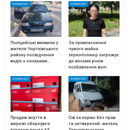
КРИМІНАЛ
КРИМІНАЛ
Поліцейські виявили у
За привласнення
жителя Чортківського
чужого майна
району посвідчення
тернополянці загрожує
водія з ознаками…
до восьми років
позбавлення волі
КРИМІНАЛ
КРИМІНАЛ
Продаж взуття в
Сів за кермо без прав
мережі обернувся
та нетверезий: житель
втратою понад 63
Тернопільського