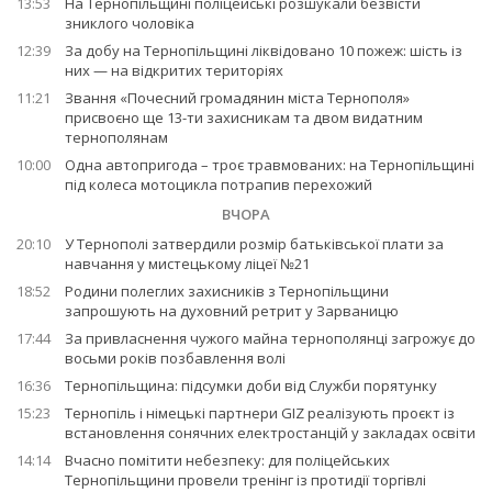
13:53
На Тернопільщині поліцейські розшукали безвісти
зниклого чоловіка
12:39
За добу на Тернопільщині ліквідовано 10 пожеж: шість із
них — на відкритих територіях
11:21
Звання «Почесний громадянин міста Тернополя»
присвоєно ще 13-ти захисникам та двом видатним
тернополянам
10:00
Одна автопригода – троє травмованих: на Тернопільщині
під колеса мотоцикла потрапив перехожий
ВЧОРА
20:10
У Тернополі затвердили розмір батьківської плати за
навчання у мистецькому ліцеї №21
18:52
Родини полеглих захисників з Тернопільщини
запрошують на духовний ретрит у Зарваницю
17:44
За привласнення чужого майна тернополянці загрожує до
восьми років позбавлення волі
16:36
Тернопільщина: підсумки доби від Служби порятунку
15:23
Тернопіль і німецькі партнери GIZ реалізують проєкт із
встановлення сонячних електростанцій у закладах освіти
14:14
Вчасно помітити небезпеку: для поліцейських
Тернопільщини провели тренінг із протидії торгівлі