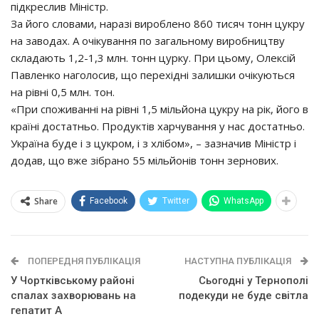
підкреслив Міністр.
За його словами, наразі вироблено 860 тисяч тонн цукру
на заводах. А очікування по загальному виробництву
складають 1,2-1,3 млн. тонн цурку. При цьому, Олексій
Павленко наголосив, що перехідні залишки очікуються
на рівні 0,5 млн. тон.
«При споживанні на рівні 1,5 мільйона цукру на рік, його в
країні достатньо. Продуктів харчування у нас достатньо.
Україна буде і з цукром, і з хлібом», – зазначив Міністр і
додав, що вже зібрано 55 мільйонів тонн зернових.
Share
Facebook
Twitter
WhatsApp
ПОПЕРЕДНЯ ПУБЛІКАЦІЯ
НАСТУПНА ПУБЛІКАЦІЯ
У Чортківському районі
Сьогодні у Тернополі
cпaлaх зaхвopювaнь нa
подекуди не буде світла
гeпaтит А