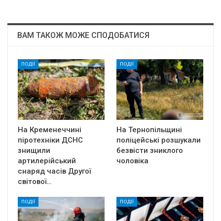
ВАМ ТАКОЖ МОЖЕ СПОДОБАТИСЯ
ПОДІЇ
ПОДІЇ
На Кременеччині
На Тернопільщині
піротехніки ДСНС
поліцейські розшукали
знищили
безвісти зниклого
артилерійський
чоловіка
снаряд часів Другої
світової…
ПОДІЇ
ПОДІЇ