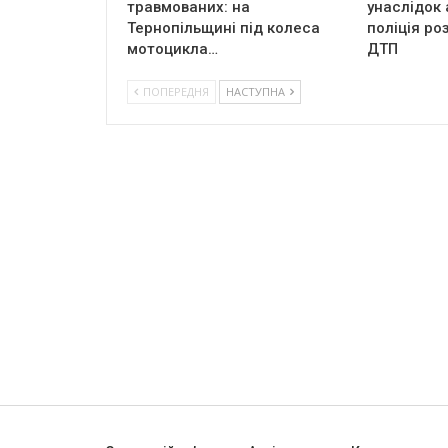
травмованих: на
унаслідок 
Тернопільщині під колеса
поліція ро
мотоцикла…
ДТП
ПОПЕРЕДНЯ
НАСТУПНА