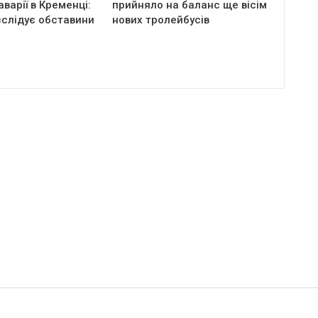
аварії в Кременці:
прийняло на баланс ще вісім
зслідує обставини
нових тролейбусів