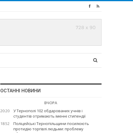
ОСТАННІ НОВИНИ
ВЧОРА
20:20
У Тернополі 102 обдарованих учнів і
студентів отримають іменні стипендії
18:52
Поліцейські Тернопільщини посилюють
протидію торгівлі людьми: проблему