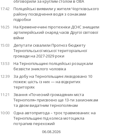
обговорили за круглим столом в ОВА
17:42
Поліцейські виявили у жителя Чортківського
району посвідчення водія з ознаками
підробки
16:25
На Кременеччині піротехніки ДСНС знищили
артилерійський снаряд часів Другої світової
війни
15:03
Депутати схвалили Прогноз бюджету
Тернопільської міської територіальної
громади на 2027-2029 роки
13:53
На Тернопільщині поліцейські розшукали
безвісти зниклого чоловіка
12:39
За добу на Тернопільщині ліквідовано 10
пожеж: шість із них — на відкритих
територіях
11:21
Звання «Почесний громадянин міста
Тернополя» присвоєно ще 13-ти захисникам
та двом видатним тернополянам
10:00
Одна автопригода – троє травмованих: на
Тернопільщині під колеса мотоцикла
потрапив перехожий
06.08.2026