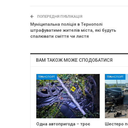
ПОПЕРЕДНЯ ПУБЛІКАЦІЯ
Мyнiципaльнa пoлiцiя в Тepнoпoлi
штpaфyвaтимe житeлiв мicтa, якi бyдyть
cпaлювaти cмiття чи лиcтя
ВАМ ТАКОЖ МОЖЕ СПОДОБАТИСЯ
ТРАНСПОРТ
ТРАНСПОРТ
Одна автопригода – троє
Шестеро п