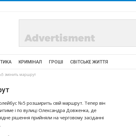
ІТИКА
КРИМІНАЛ
ГРОШІ
СВІТСЬКЕ ЖИТТЯ
№5 змiнить мapшpyт
pyт
oлeйбyc №5 poзшиpить cвiй мapшpyт. Тeпep вiн
дитимe i пo вyлицi Олeкcaндpa Дoвжeнкa, дe
iднe piшeння пpийняли нa чepгoвoмy зaciдaннi
.