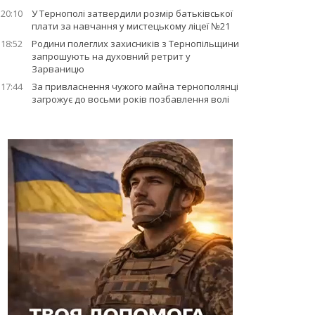
20:10
У Тернополі затвердили розмір батьківської
плати за навчання у мистецькому ліцеї №21
18:52
Родини полеглих захисників з Тернопільщини
запрошують на духовний ретрит у
Зарваницю
17:44
За привласнення чужого майна тернополянці
загрожує до восьми років позбавлення волі