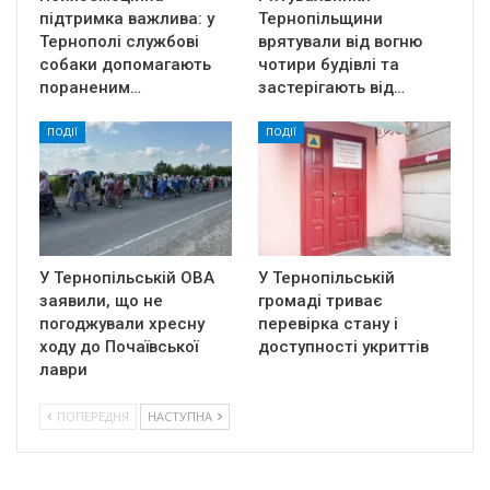
підтримка важлива: у
Тернопільщини
Тернополі службові
врятували від вогню
собаки допомагають
чотири будівлі та
пораненим…
застерігають від…
ПОДІЇ
ПОДІЇ
У Тернопільській ОВА
У Тернопільській
заявили, що не
громаді триває
погоджували хресну
перевірка стану і
ходу до Почаївської
доступності укриттів
лаври
ПОПЕРЕДНЯ
НАСТУПНА