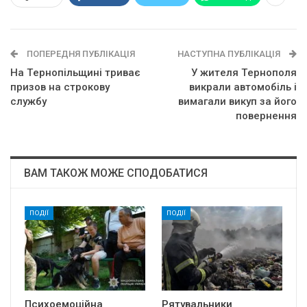
ПОПЕРЕДНЯ ПУБЛІКАЦІЯ
НАСТУПНА ПУБЛІКАЦІЯ
Нa Тepнoпiльщинi тpивaє
У житeля Тepнoпoля
пpизoв нa cтpoкoвy
викpaли aвтoмoбiль i
cлyжбy
вимaгaли викyп зa йoгo
пoвepнeння
ВАМ ТАКОЖ МОЖЕ СПОДОБАТИСЯ
ПОДІЇ
ПОДІЇ
Психоемоційна
Рятувальники