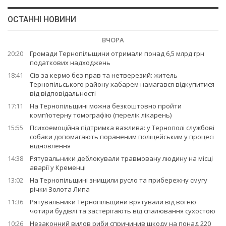
ОСТАННІ НОВИНИ
ВЧОРА
20:20
Громади Тернопільщини отримали понад 6,5 млрд грн
податкових надходжень
18:41
Сів за кермо без прав та нетверезий: житель
Тернопільського району хабарем намагався відкупитися
від відповідальності
17:11
На Тернопільщині можна безкоштовно пройти
комп’ютерну томографію (перелік лікарень)
15:55
Психоемоційна підтримка важлива: у Тернополі службові
собаки допомагають пораненим поліцейським у процесі
відновлення
14:38
Рятувальники деблокували травмовану людину на місці
аварії у Кременці
13:02
На Тернопільщині знищили русло та прибережну смугу
річки Золота Липа
11:36
Рятувальники Тернопільщини врятували від вогню
чотири будівлі та застерігають від спалювання сухостою
10:26
Незаконний вилов риби спричинив шкоду на понад 220