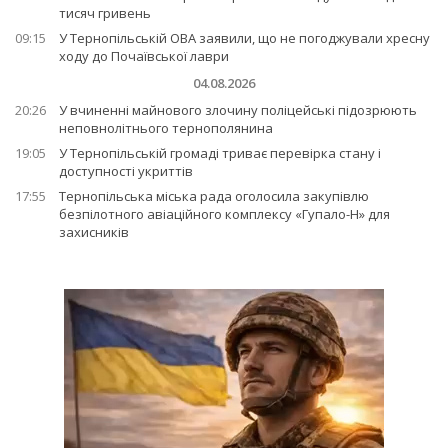
тисяч гривень
09:15
У Тернопільській ОВА заявили, що не погоджували хресну
ходу до Почаївської лаври
04.08.2026
20:26
У вчиненні майнового злочину поліцейські підозрюють
неповнолітнього тернополянина
19:05
У Тернопільській громаді триває перевірка стану і
доступності укриттів
17:55
Тернопільська міська рада оголосила закупівлю
безпілотного авіаційного комплексу «Гупало-Н» для
захисників