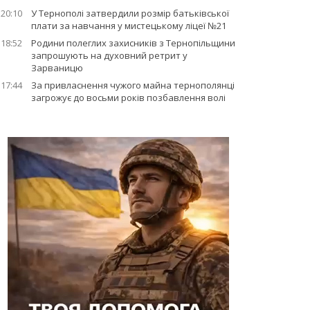
20:10
У Тернополі затвердили розмір батьківської
плати за навчання у мистецькому ліцеї №21
18:52
Родини полеглих захисників з Тернопільщини
запрошують на духовний ретрит у
Зарваницю
17:44
За привласнення чужого майна тернополянці
загрожує до восьми років позбавлення волі