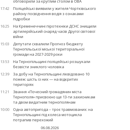
обговорили за круглим столом в ОВА
17:42
Поліцейські виявили у жителя Чортківського
району посвідчення водія з ознаками
підробки
16:25
На Кременеччині піротехніки ДСНС знищили
артилерійський снаряд часів Другої світової
війни
15:03
Депутати схвалили Прогноз бюджету
Тернопільської міської територіальної
громади на 2027-2029 роки
13:53
На Тернопільщині поліцейські розшукали
безвісти зниклого чоловіка
12:39
За добу на Тернопільщині ліквідовано 10
пожеж: шість із них — на відкритих
територіях
11:21
Звання «Почесний громадянин міста
Тернополя» присвоєно ще 13-ти захисникам
та двом видатним тернополянам
10:00
Одна автопригода – троє травмованих: на
Тернопільщині під колеса мотоцикла
потрапив перехожий
06.08.2026