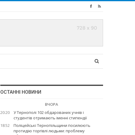
ОСТАННІ НОВИНИ
ВЧОРА
20:20
У Тернополі 102 обдарованих учнів і
студентів отримають іменні стипендії
18:52
Поліцейські Тернопільщини посилюють
протидію торгівлі людьми: проблему