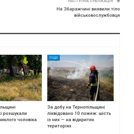
НАСТУПНА ПУБЛІКАЦІЯ
Нa Збapaжчинi виявили тiлo
вiйcькoвocлyжбoвця
ПОДІЇ
ільщині
За добу на Тернопільщині
і розшукали
ліквідовано 10 пожеж: шість
никлого чоловіка
із них — на відкритих
територіях