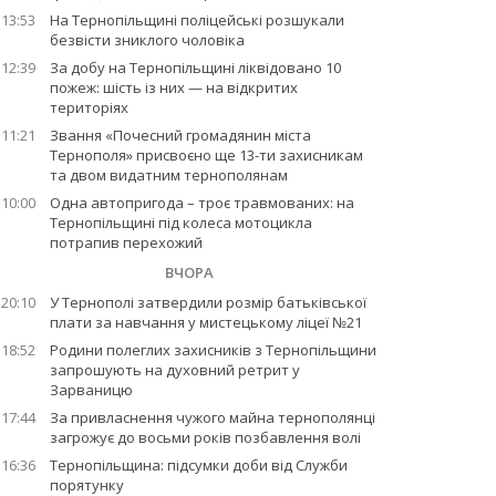
13:53
На Тернопільщині поліцейські розшукали
безвісти зниклого чоловіка
12:39
За добу на Тернопільщині ліквідовано 10
пожеж: шість із них — на відкритих
територіях
11:21
Звання «Почесний громадянин міста
Тернополя» присвоєно ще 13-ти захисникам
та двом видатним тернополянам
10:00
Одна автопригода – троє травмованих: на
Тернопільщині під колеса мотоцикла
потрапив перехожий
ВЧОРА
20:10
У Тернополі затвердили розмір батьківської
плати за навчання у мистецькому ліцеї №21
18:52
Родини полеглих захисників з Тернопільщини
запрошують на духовний ретрит у
Зарваницю
17:44
За привласнення чужого майна тернополянці
загрожує до восьми років позбавлення волі
16:36
Тернопільщина: підсумки доби від Служби
порятунку