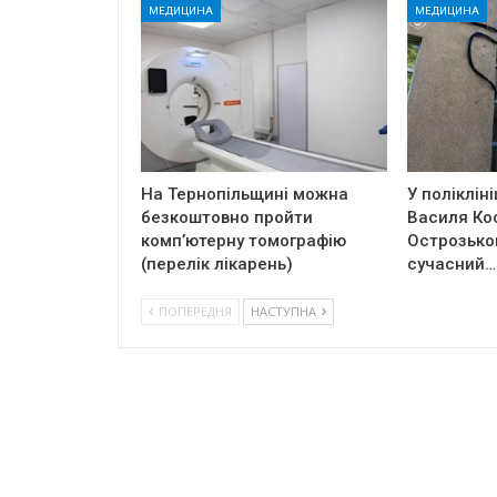
МЕДИЦИНА
МЕДИЦИНА
На Тернопільщині можна
У полікліні
безкоштовно пройти
Василя Ко
комп’ютерну томографію
Острозько
(перелік лікарень)
сучасний…
ПОПЕРЕДНЯ
НАСТУПНА