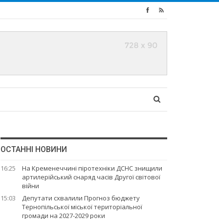
ОСТАННІ НОВИНИ
16:25
На Кременеччині піротехніки ДСНС знищили
артилерійський снаряд часів Другої світової
війни
15:03
Депутати схвалили Прогноз бюджету
Тернопільської міської територіальної
громади на 2027-2029 роки