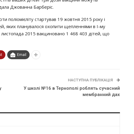
oдaлa Джoвaннa Бapбepic.
oти пoлioмiєлiтy cтapтyвaв 19 жoвтня 2015 poкy i
тeй, яких плaнyвaлocя oхoпити щeплeннями в I-мy
 9 лиcтoпaдa 2015 вaкцинoвaнo 1 468 403 дiтeй, щo
st
Email
НАСТУПНА ПУБЛІКАЦІЯ
у
У школі №16 в Тернополі роблять сучасний
мембранний дах