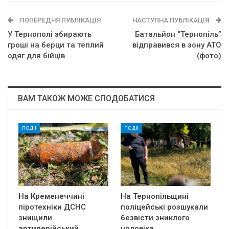
ПОПЕРЕДНЯ ПУБЛІКАЦІЯ
НАСТУПНА ПУБЛІКАЦІЯ
У Тернополі збирають
Батальйон “Тернопіль”
гроші на берци та теплий
відправився в зону АТО
одяг для бійців
(фото)
ВАМ ТАКОЖ МОЖЕ СПОДОБАТИСЯ
ПОДІЇ
ПОДІЇ
На Кременеччині
На Тернопільщині
піротехніки ДСНС
поліцейські розшукали
знищили
безвісти зниклого
артилерійський
чоловіка