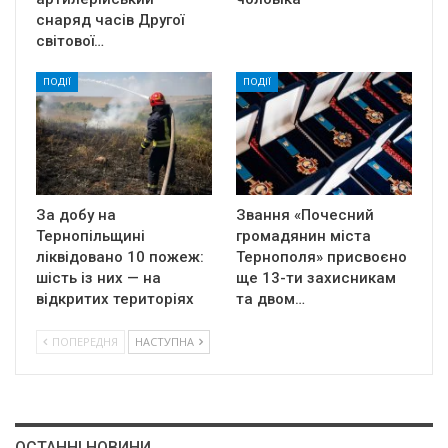
снаряд часів Другої
світової…
ПОДІЇ
ПОДІЇ
За добу на
Звання «Почесний
Тернопільщині
громадянин міста
ліквідовано 10 пожеж:
Тернополя» присвоєно
шість із них — на
ще 13-ти захисникам
відкритих територіях
та двом…
ПОПЕРЕДНЯ
НАСТУПНА
ОСТАННІ НОВИНИ