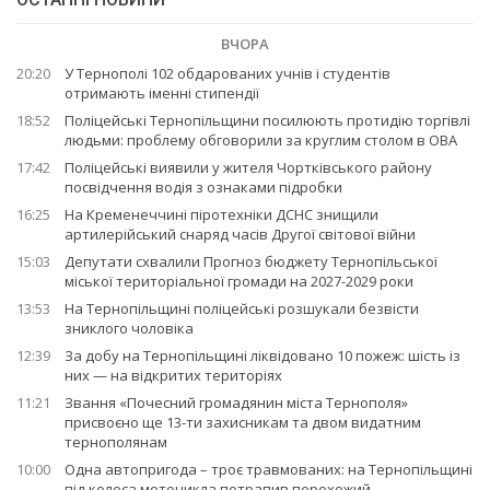
ВЧОРА
20:20
У Тернополі 102 обдарованих учнів і студентів
отримають іменні стипендії
18:52
Поліцейські Тернопільщини посилюють протидію торгівлі
людьми: проблему обговорили за круглим столом в ОВА
17:42
Поліцейські виявили у жителя Чортківського району
посвідчення водія з ознаками підробки
16:25
На Кременеччині піротехніки ДСНС знищили
артилерійський снаряд часів Другої світової війни
15:03
Депутати схвалили Прогноз бюджету Тернопільської
міської територіальної громади на 2027-2029 роки
13:53
На Тернопільщині поліцейські розшукали безвісти
зниклого чоловіка
12:39
За добу на Тернопільщині ліквідовано 10 пожеж: шість із
них — на відкритих територіях
11:21
Звання «Почесний громадянин міста Тернополя»
присвоєно ще 13-ти захисникам та двом видатним
тернополянам
10:00
Одна автопригода – троє травмованих: на Тернопільщині
під колеса мотоцикла потрапив перехожий