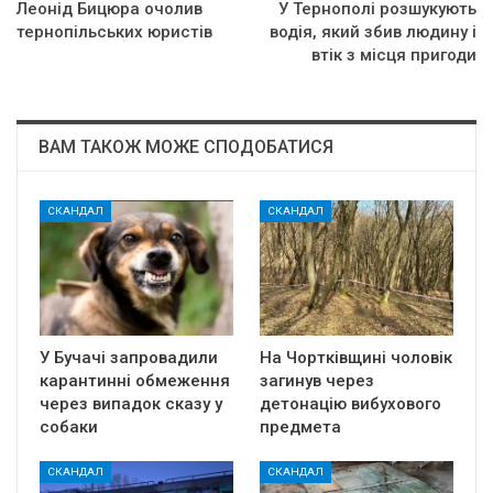
Леонід Бицюра очолив
У Тернополі розшукують
тернопільських юристів
водія, який збив людину і
втік з місця пригоди
ВАМ ТАКОЖ МОЖЕ СПОДОБАТИСЯ
СКАНДАЛ
СКАНДАЛ
У Бучачі запровадили
На Чортківщині чоловік
карантинні обмеження
загинув через
через випадок сказу у
детонацію вибухового
собаки
предмета
СКАНДАЛ
СКАНДАЛ