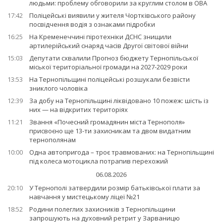
людьми: проблему обговорили за круглим столом в ОВА
17:42
Поліцейські виявили у жителя Чортківського району
посвідчення водія з ознаками підробки
16:25
На Кременеччині піротехніки ДСНС знищили
артилерійський снаряд часів Другої світової війни
15:03
Депутати схвалили Прогноз бюджету Тернопільської
міської територіальної громади на 2027-2029 роки
13:53
На Тернопільщині поліцейські розшукали безвісти
зниклого чоловіка
12:39
За добу на Тернопільщині ліквідовано 10 пожеж: шість із
них — на відкритих територіях
11:21
Звання «Почесний громадянин міста Тернополя»
присвоєно ще 13-ти захисникам та двом видатним
тернополянам
10:00
Одна автопригода – троє травмованих: на Тернопільщині
під колеса мотоцикла потрапив перехожий
06.08.2026
20:10
У Тернополі затвердили розмір батьківської плати за
навчання у мистецькому ліцеї №21
18:52
Родини полеглих захисників з Тернопільщини
запрошують на духовний ретрит у Зарваницю