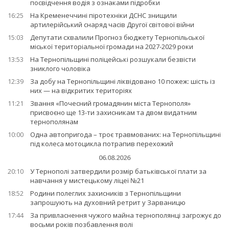
посвідчення водія з ознаками підробки
16:25
На Кременеччині піротехніки ДСНС знищили
артилерійський снаряд часів Другої світової війни
15:03
Депутати схвалили Прогноз бюджету Тернопільської
міської територіальної громади на 2027-2029 роки
13:53
На Тернопільщині поліцейські розшукали безвісти
зниклого чоловіка
12:39
За добу на Тернопільщині ліквідовано 10 пожеж: шість із
них — на відкритих територіях
11:21
Звання «Почесний громадянин міста Тернополя»
присвоєно ще 13-ти захисникам та двом видатним
тернополянам
10:00
Одна автопригода – троє травмованих: на Тернопільщині
під колеса мотоцикла потрапив перехожий
06.08.2026
20:10
У Тернополі затвердили розмір батьківської плати за
навчання у мистецькому ліцеї №21
18:52
Родини полеглих захисників з Тернопільщини
запрошують на духовний ретрит у Зарваницю
17:44
За привласнення чужого майна тернополянці загрожує до
восьми років позбавлення волі