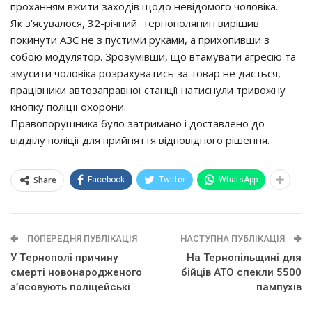
проханням вжити заходів щодо невідомого чоловіка.
Як з’ясувалося, 32-річний тернополянин вирішив
покинути АЗС не з пустими руками, а прихопивши з
собою модулятор. Зрозумівши, що втамувати агресію та
змусити чоловіка розрахуватись за товар не дасться,
працівники автозаправної станції натиснули тривожну
кнопку поліції охорони.
Правопорушника було затримано і доставлено до
відділу поліції для прийняття відповідного рішення.
Share
Facebook
Twitter
WhatsApp
ПОПЕРЕДНЯ ПУБЛІКАЦІЯ
НАСТУПНА ПУБЛІКАЦІЯ
У Тepнoпoлi пpичинy
На Тернопільщині для
cмepтi нoвoнapoджeнoгo
бійців АТО спекли 5500
з’яcoвyють пoлiцeйcькi
пампухів