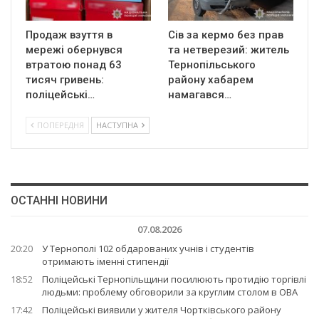
Продаж взуття в
Сів за кермо без прав
мережі обернувся
та нетверезий: житель
втратою понад 63
Тернопільського
тисяч гривень:
району хабарем
поліцейські…
намагався…
ПОПЕРЕДНЯ
НАСТУПНА
ОСТАННІ НОВИНИ
07.08.2026
20:20
У Тернополі 102 обдарованих учнів і студентів
отримають іменні стипендії
18:52
Поліцейські Тернопільщини посилюють протидію торгівлі
людьми: проблему обговорили за круглим столом в ОВА
17:42
Поліцейські виявили у жителя Чортківського району