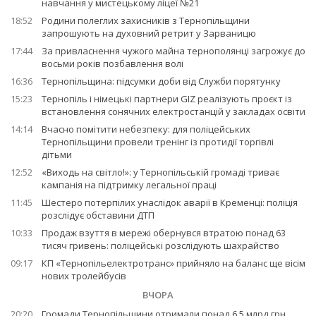
навчання у мистецькому ліцеї №21
18:52
Родини полеглих захисників з Тернопільщини
запрошують на духовний ретрит у Зарваницю
17:44
За привласнення чужого майна тернополянці загрожує до
восьми років позбавлення волі
16:36
Тернопільщина: підсумки доби від Служби порятунку
15:23
Тернопіль і німецькі партнери GIZ реалізують проєкт із
встановлення сонячних електростанцій у закладах освіти
14:14
Вчасно помітити небезпеку: для поліцейських
Тернопільщини провели тренінг із протидії торгівлі
дітьми
12:52
«Виходь на світло!»: у Тернопільській громаді триває
кампанія на підтримку легальної праці
11:45
Шестеро потерпілих унаслідок аварії в Кременці: поліція
розслідує обставини ДТП
10:33
Продаж взуття в мережі обернувся втратою понад 63
тисяч гривень: поліцейські розслідують шахрайство
09:17
КП «Тернопільелектротранс» прийняло на баланс ще вісім
нових тролейбусів
ВЧОРА
20:20
Громади Тернопільщини отримали понад 6,5 млрд грн