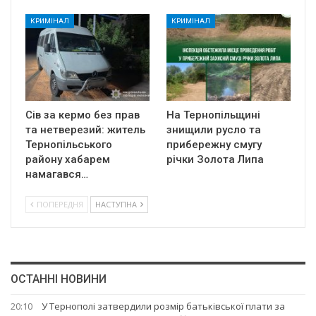
КРИМІНАЛ
КРИМІНАЛ
Сів за кермо без прав
На Тернопільщині
та нетверезий: житель
знищили русло та
Тернопільського
прибережну смугу
району хабарем
річки Золота Липа
намагався…
ПОПЕРЕДНЯ
НАСТУПНА
ОСТАННІ НОВИНИ
20:10
У Тернополі затвердили розмір батьківської плати за