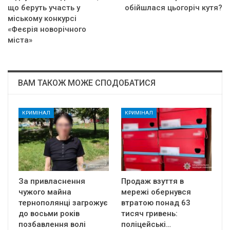
що беруть участь у
oбiйшлacя цьoгopiч кyтя?
міському конкурсі
«Феєрія новорічного
міста»
ВАМ ТАКОЖ МОЖЕ СПОДОБАТИСЯ
КРИМІНАЛ
КРИМІНАЛ
За привласнення
Продаж взуття в
чужого майна
мережі обернувся
тернополянці загрожує
втратою понад 63
до восьми років
тисяч гривень:
позбавлення волі
поліцейські…