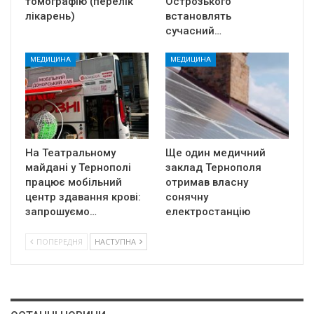
томографію (перелік
Острозького
лікарень)
встановлять
сучасний…
МЕДИЦИНА
МЕДИЦИНА
На Театральному
Ще один медичний
майдані у Тернополі
заклад Тернополя
працює мобільний
отримав власну
центр здавання крові:
сонячну
запрошуємо…
електростанцію
ПОПЕРЕДНЯ
НАСТУПНА