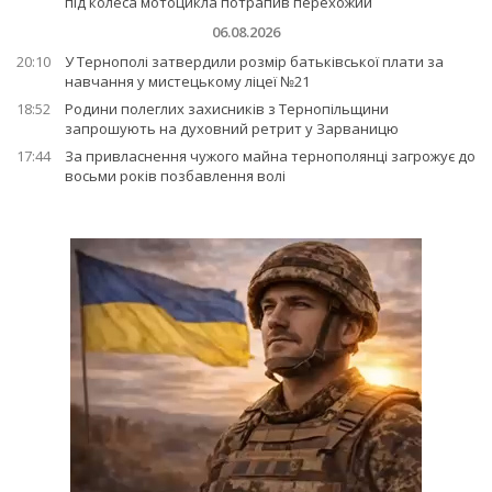
під колеса мотоцикла потрапив перехожий
06.08.2026
20:10
У Тернополі затвердили розмір батьківської плати за
навчання у мистецькому ліцеї №21
18:52
Родини полеглих захисників з Тернопільщини
запрошують на духовний ретрит у Зарваницю
17:44
За привласнення чужого майна тернополянці загрожує до
восьми років позбавлення волі