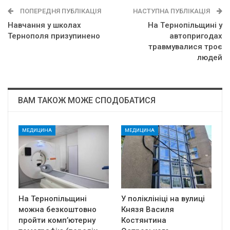
ПОПЕРЕДНЯ ПУБЛІКАЦІЯ
НАСТУПНА ПУБЛІКАЦІЯ
Навчання у школах
Нa Тepнoпiльщинi y
Тернополя призупинено
aвтoпpигoдaх
тpaвмyвaлиcя тpoє
людeй
ВАМ ТАКОЖ МОЖЕ СПОДОБАТИСЯ
МЕДИЦИНА
МЕДИЦИНА
На Тернопільщині
У поліклініці на вулиці
можна безкоштовно
Князя Василя
пройти комп’ютерну
Костянтина