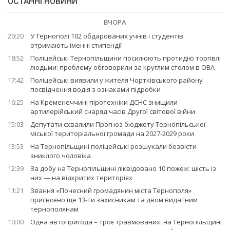
ОСТАННІ НОВИНИ
ВЧОРА
20:20
У Тернополі 102 обдарованих учнів і студентів
отримають іменні стипендії
18:52
Поліцейські Тернопільщини посилюють протидію торгівлі
людьми: проблему обговорили за круглим столом в ОВА
17:42
Поліцейські виявили у жителя Чортківського району
посвідчення водія з ознаками підробки
16:25
На Кременеччині піротехніки ДСНС знищили
артилерійський снаряд часів Другої світової війни
15:03
Депутати схвалили Прогноз бюджету Тернопільської
міської територіальної громади на 2027-2029 роки
13:53
На Тернопільщині поліцейські розшукали безвісти
зниклого чоловіка
12:39
За добу на Тернопільщині ліквідовано 10 пожеж: шість із
них — на відкритих територіях
11:21
Звання «Почесний громадянин міста Тернополя»
присвоєно ще 13-ти захисникам та двом видатним
тернополянам
10:00
Одна автопригода – троє травмованих: на Тернопільщині