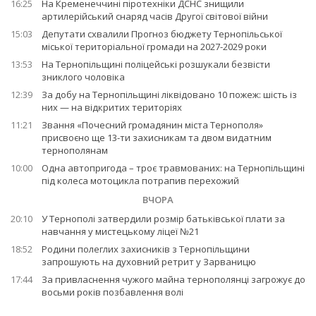
16:25
На Кременеччині піротехніки ДСНС знищили
артилерійський снаряд часів Другої світової війни
15:03
Депутати схвалили Прогноз бюджету Тернопільської
міської територіальної громади на 2027-2029 роки
13:53
На Тернопільщині поліцейські розшукали безвісти
зниклого чоловіка
12:39
За добу на Тернопільщині ліквідовано 10 пожеж: шість із
них — на відкритих територіях
11:21
Звання «Почесний громадянин міста Тернополя»
присвоєно ще 13-ти захисникам та двом видатним
тернополянам
10:00
Одна автопригода – троє травмованих: на Тернопільщині
під колеса мотоцикла потрапив перехожий
ВЧОРА
20:10
У Тернополі затвердили розмір батьківської плати за
навчання у мистецькому ліцеї №21
18:52
Родини полеглих захисників з Тернопільщини
запрошують на духовний ретрит у Зарваницю
17:44
За привласнення чужого майна тернополянці загрожує до
восьми років позбавлення волі