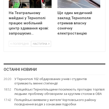
На Театральному
Ще один медичний
майдані у Тернополі
заклад Тернополя
працює мобільний
отримав власну
центр здавання крові:
сонячну
запрошуємо…
електростанцію
ПОПЕРЕДНЯ
НАСТУПНА
ОСТАННІ НОВИНИ
20:20
У Тернополі 102 обдарованих учнів і студентів
отримають іменні стипендії
18:52
Поліцейські Тернопільщини посилюють протидію торгівлі
людьми: проблему обговорили за круглим столом в ОВА
17:42
Поліцейські виявили у жителя Чортківського району
посвідчення водія з ознаками підробки