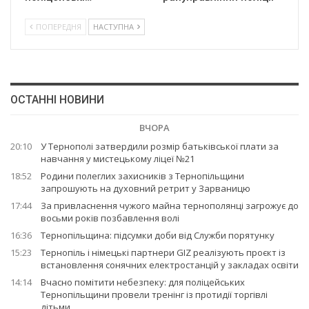
ПОПЕРЕДНЯ
НАСТУПНА
ОСТАННІ НОВИНИ
ВЧОРА
20:10
У Тернополі затвердили розмір батьківської плати за
навчання у мистецькому ліцеї №21
18:52
Родини полеглих захисників з Тернопільщини
запрошують на духовний ретрит у Зарваницю
17:44
За привласнення чужого майна тернополянці загрожує до
восьми років позбавлення волі
16:36
Тернопільщина: підсумки доби від Служби порятунку
15:23
Тернопіль і німецькі партнери GIZ реалізують проєкт із
встановлення сонячних електростанцій у закладах освіти
14:14
Вчасно помітити небезпеку: для поліцейських
Тернопільщини провели тренінг із протидії торгівлі
дітьми