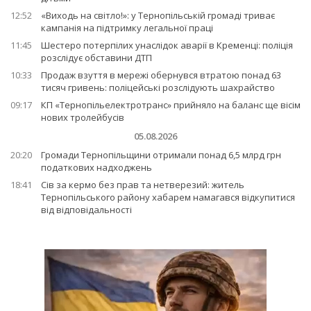
12:52
«Виходь на світло!»: у Тернопільській громаді триває
кампанія на підтримку легальної праці
11:45
Шестеро потерпілих унаслідок аварії в Кременці: поліція
розслідує обставини ДТП
10:33
Продаж взуття в мережі обернувся втратою понад 63
тисяч гривень: поліцейські розслідують шахрайство
09:17
КП «Тернопільелектротранс» прийняло на баланс ще вісім
нових тролейбусів
05.08.2026
20:20
Громади Тернопільщини отримали понад 6,5 млрд грн
податкових надходжень
18:41
Сів за кермо без прав та нетверезий: житель
Тернопільського району хабарем намагався відкупитися
від відповідальності