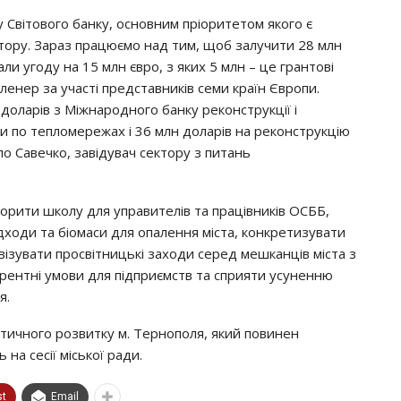
 Світового банку, основним пріоритетом якого є
тору. Зараз працюємо над тим, щоб залучити 28 млн
али угоду на 15 млн євро, з яких 5 млн – це грантові
ленер за участі представників семи країн Європи.
доларів з Міжнародного банку реконструкції і
и по тепломережах і 36 млн доларів на реконструкцію
о Савечко, завідувач сектору з питань
орити школу для управителів та працівників ОСББ,
дходи та біомаси для опалення міста, конкретизувати
візувати просвітницькі заходи серед мешканців міста з
рентні умови для підприємств та сприяти усуненню
я.
тичного розвитку м. Тернополя, який повинен
на сесії міської ради.
st
Email