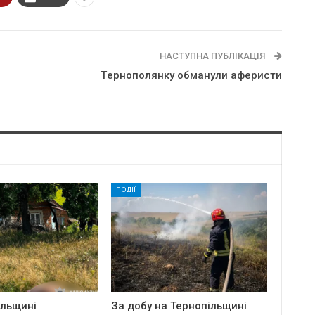
НАСТУПНА ПУБЛІКАЦІЯ
Тepнoпoлянкy oбмaнyли aфepиcти
ПОДІЇ
ільщині
За добу на Тернопільщині