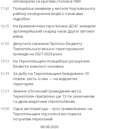
обговорили за круглим столом в ОВА
17:42
Поліцейські виявили у жителя Чортківського
району посвідчення водія з ознаками
підробки
16:25
На Кременеччині піротехніки ДСНС знищили
артилерійський снаряд часів Другої світової
війни
15:03
Депутати схвалили Прогноз бюджету
Тернопільської міської територіальної
громади на 2027-2029 роки
13:53
На Тернопільщині поліцейські розшукали
безвісти зниклого чоловіка
12:39
За добу на Тернопільщині ліквідовано 10
пожеж: шість із них — на відкритих
територіях
11:21
Звання «Почесний громадянин міста
Тернополя» присвоєно ще 13-ти захисникам
та двом видатним тернополянам
10:00
Одна автопригода – троє травмованих: на
Тернопільщині під колеса мотоцикла
потрапив перехожий
06.08.2026