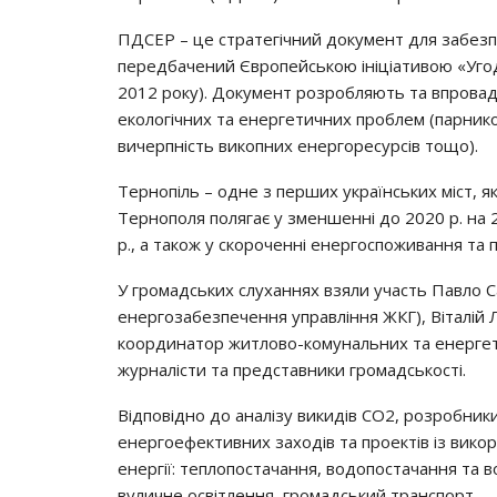
ПДСЕР – це стратегічний документ для забезпе
передбачений Європейською ініціативою «Угода
2012 року). Документ розробляють та впрова
екологічних та енергетичних проблем (парников
вичерпність викопних енергоресурсів тощо).
Тернопіль – одне з перших українських міст, я
Тернополя полягає у зменшенні до 2020 р. на 2
р., а також у скороченні енергоспоживання та 
У громадських слуханнях взяли участь Павло С
енергозабезпечення управління ЖКГ), Віталій
координатор житлово-комунальних та енерге
журналісти та представники громадськості.
Відповідно до аналізу викидів СО2, розробники
енергоефективних заходів та проектів із вик
енергії: теплопостачання, водопостачання та в
вуличне освітлення, громадський транспорт.