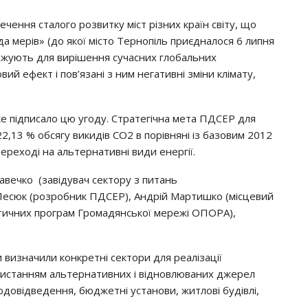
чення сталого розвитку міст різних країн світу, що
 мерів» (до якої місто Тернопіль приєдналося 6 липня
джують для вирішення сучасних глобальних
ий ефект і пов’язані з ним негативні зміни клімату,
ке підписало цю угоду. Стратегічна мета ПДСЕР для
2,13 % обсягу викидів СО2 в порівняні із базовим 2012
переході на альтернативні види енергії.
авечко (завідувач сектору з питань
 Лесюк (розробник ПДСЕР), Андрій Мартишко (місцевий
тичних програм Громадянської мережі ОПОРА),
 визначили конкретні сектори для реалізації
ористанням альтернативних і відновлюваних джерел
одовідведення, бюджетні установи, житлові будівлі,