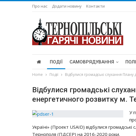
Про нас
Додати новину
Контакти
ПОДІЇ
САМОВРЯДУВАННЯ
ПОЛ
Home
Події
Відбулися громадські слухання Плану 
Відбулися громадські слухан
енергетичного розвитку м. 
У 
пр
Україні» (Проект USAID) відбулися громадські 
Тернополя (ПДСЕР) на 2016-2020 роки.