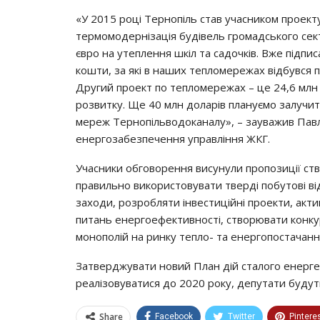
«У 2015 році Тернопіль став учасником проекту
термомодернізація будівель громадського сек
євро на утеплення шкіл та садочків. Вже підпис
кошти, за які в наших тепломережах відбувся п
Другий проект по тепломережах – це 24,6 млн 
розвитку. Ще 40 млн доларів плануємо залучит
мереж Тернопільводоканалу», – зауважив Павл
енергозабезпечення управління ЖКГ.
Учасники обговорення висунули пропозиції ств
правильно використовувати тверді побутові ві
заходи, розробляти інвестиційні проекти, акти
питань енергоефективності, створювати конку
монополій на ринку тепло- та енергопостачанн
Затверджувати новий План дій сталого енерге
реалізовуватися до 2020 року, депутати будуть 
Share
Facebook
Twitter
Pintere