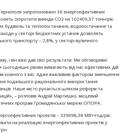
. Тернополя запропоновано 36 енергоефективних
зволить скоротити викиди СО2 на 102409,37 тонн/рік.
их будівель та теплопостачання, водопостачання та
 Заходи у секторі бюджетних установ дозволять
ького транспорту – 2,8%, у секторі вуличного
му, і він вже дав свої результати. Ми обговоримо
 сьогоднішні умови вимагають від нас ефективних дій
рамі кожного з вас. Адже важливим фактором зменшення
ення подальшого раціонального використання
канців. Наше місто рухається шляхом реформ та
стицій», – розповів Андрій Мартишко, місцевий
тичних програм Громадянської мережі ОПОРА.
нергоефективних проектів – 339698,38 МВт•год/рік.
рувати на реалізацію енергоефективних проектів у
грн.