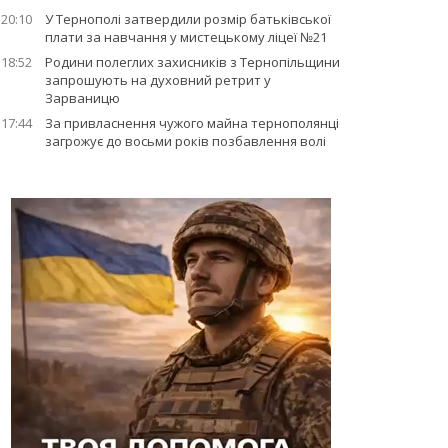
20:10
У Тернополі затвердили розмір батьківської
плати за навчання у мистецькому ліцеї №21
18:52
Родини полеглих захисників з Тернопільщини
запрошують на духовний ретрит у
Зарваницю
17:44
За привласнення чужого майна тернополянці
загрожує до восьми років позбавлення волі