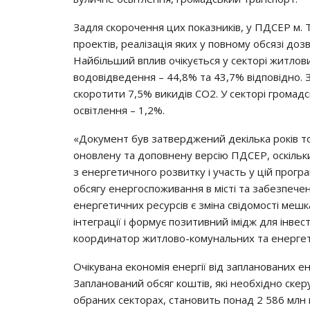
Задля скорочення цих показників, у ПДСЕР м
проектів, реалізація яких у повному обсязі до
Найбільший вплив очікується у секторі житлов
водовідведення – 44,8% та 43,7% відповідно.
скоротити 7,5% викидів СО2. У секторі громадс
освітлення – 1,2%.
«Документ був затверджений декілька років то
оновлену та доповнену версію ПДСЕР, оскільки
з енергетичного розвитку і участь у цій прог
обсягу енергоспоживання в місті та забезпеч
енергетичних ресурсів є зміна свідомості меш
інтеграції і формує позитивний імідж для інве
координатор житлово-комунальних та енерге
Очікувана економія енергії від запланованих е
Запланований обсяг коштів, які необхідно ске
обраних секторах, становить понад 2 586 млн 