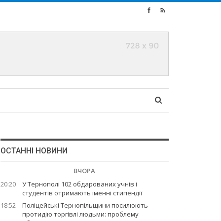
ОСТАННІ НОВИНИ
ВЧОРА
20:20
У Тернополі 102 обдарованих учнів і
студентів отримають іменні стипендії
18:52
Поліцейські Тернопільщини посилюють
протидію торгівлі людьми: проблему