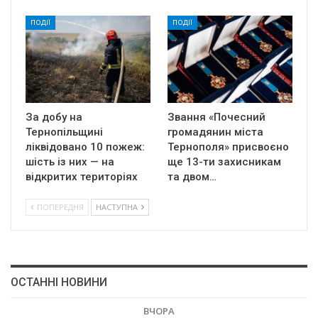
ПОДІЇ
ПОДІЇ
За добу на
Звання «Почесний
Тернопільщині
громадянин міста
ліквідовано 10 пожеж:
Тернополя» присвоєно
шість із них — на
ще 13-ти захисникам
відкритих територіях
та двом…
ПОПЕРЕДНЯ
НАСТУПНА
ОСТАННІ НОВИНИ
ВЧОРА