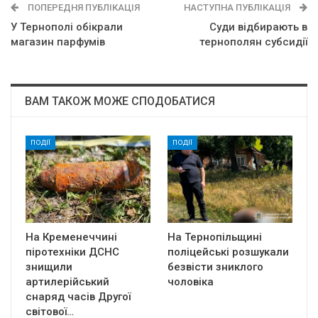
ПОПЕРЕДНЯ ПУБЛІКАЦІЯ
НАСТУПНА ПУБЛІКАЦІЯ
У Тернополі обікрали
Суди відбирають в
магазин парфумів
тернополян субсидії
ВАМ ТАКОЖ МОЖЕ СПОДОБАТИСЯ
ПОДІЇ
ПОДІЇ
На Кременеччині
На Тернопільщині
піротехніки ДСНС
поліцейські розшукали
знищили
безвісти зниклого
артилерійський
чоловіка
снаряд часів Другої
світової…