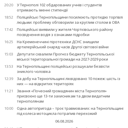
20:20
У Тернополі 102 обдарованих учнів і студентів
отримають іменні стипендії
18:52
Поліцейські Тернопільщини посилюють протидію торгівлі
людьми: проблему обговорили за круглим столом в ОВА
17:42
Поліцейські виявили у жителя Чортківського району
посвідчення водія з ознаками підробки
16:25
На Кременеччині піротехніки ДСНС знищили
артилерійський снаряд часів Другої світової війни
15:03
Депутати схвалили Прогноз бюджету Тернопільської
міської територіальної громади на 2027-2029 роки
13:53
На Тернопільщині поліцейські розшукали безвісти
зниклого чоловіка
12:39
За добу на Тернопільщині ліквідовано 10 пожеж: шість із
них — на відкритих територіях
11:21
Звання «Почесний громадянин міста Тернополя»
присвоєно ще 13-ти захисникам та двом видатним
тернополянам
10:00
Одна автопригода – троє травмованих: на Тернопільщині
під колеса мотоцикла потрапив перехожий
06.08.2026