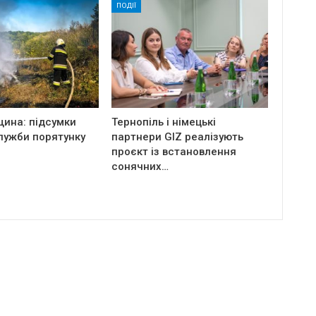
ПОДІЇ
щина: підсумки
Тернопіль і німецькі
лужби порятунку
партнери GIZ реалізують
проєкт із встановлення
сонячних…