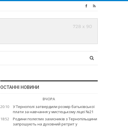
ОСТАННІ НОВИНИ
ВЧОРА
20:10
У Тернополі затвердили розмір батьківської
плати за навчання у мистецькому ліцеї №21
18:52
Родини полеглих захисників з Тернопільщини
запрошують на духовний ретрит у