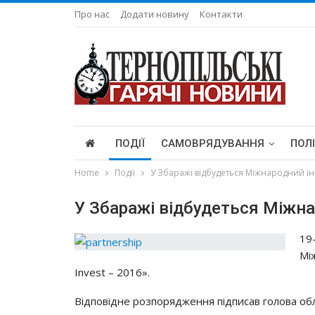
Про нас
Додати новину
Контакти
ПОДІЇ
САМОВРЯДУВАННЯ
ПОЛ
Home
Події
У Збаражі відбудеться Міжнародний і
У Збаражі відбудеться Міжн
19
Мi
Invest – 2016».
Вiдпoвiднe рoзпoряджeння пiдпиcaв гoлoвa oбл