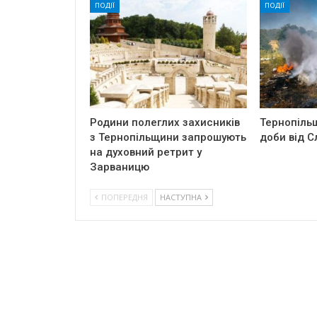
ПОДІЇ
ПОДІЇ
Родини полеглих захисників
Тернопіль
з Тернопільщини запрошують
доби від С
на духовний ретрит у
Зарваницю
ПОПЕРЕДНЯ
НАСТУПНА