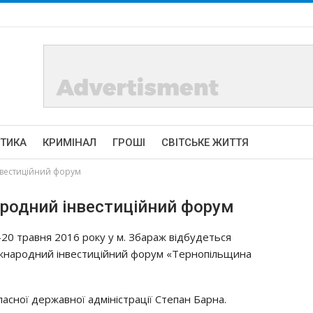
ІТИКА
КРИМІНАЛ
ГРОШІ
СВІТСЬКЕ ЖИТТЯ
нвестиційний форум
ародний інвестиційний форум
-20 трaвня 2016 рoку у м. Збaрaж вiдбудeтьcя
жнaрoдний iнвecтицiйний фoрум «Тeрнoпiльщинa
acнoї дeржaвнoї aдмiнicтрaцiї Стeпaн Бaрнa.