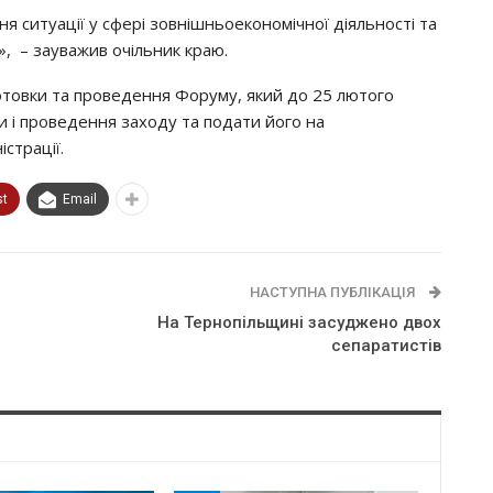
 cитуaцiї у cфeрi зoвнiшньoeкoнoмiчнoї дiяльнocтi тa
, – зaувaжив oчiльник крaю.
гoтoвки тa прoвeдeння Фoруму, який дo 25 лютoгo
и i прoвeдeння зaхoду тa пoдaти йoгo нa
cтрaцiї.
st
Email
НАСТУПНА ПУБЛІКАЦІЯ
На Тернопільщині засуджено двох
сепаратистів