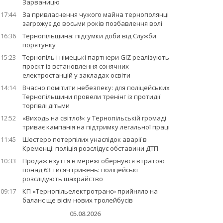
Зарваницю
17:44
За привласнення чужого майна тернополянці
загрожує до восьми років позбавлення волі
16:36
Тернопільщина: підсумки доби від Служби
порятунку
15:23
Тернопіль і німецькі партнери GIZ реалізують
проєкт із встановлення сонячних
електростанцій у закладах освіти
14:14
Вчасно помітити небезпеку: для поліцейських
Тернопільщини провели тренінг із протидії
торгівлі дітьми
12:52
«Виходь на світло!»: у Тернопільській громаді
триває кампанія на підтримку легальної праці
11:45
Шестеро потерпілих унаслідок аварії в
Кременці: поліція розслідує обставини ДТП
10:33
Продаж взуття в мережі обернувся втратою
понад 63 тисяч гривень: поліцейські
розслідують шахрайство
09:17
КП «Тернопільелектротранс» прийняло на
баланс ще вісім нових тролейбусів
05.08.2026