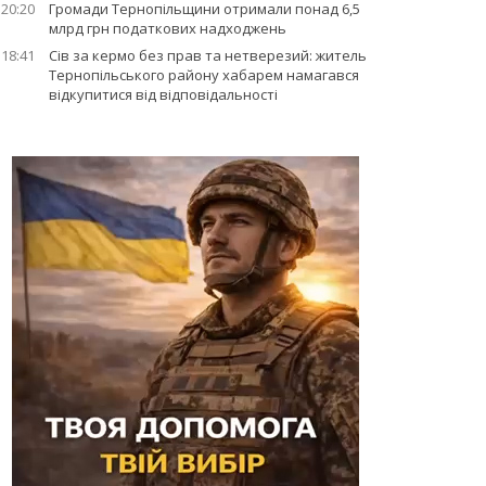
20:20
Громади Тернопільщини отримали понад 6,5
млрд грн податкових надходжень
18:41
Сів за кермо без прав та нетверезий: житель
Тернопільського району хабарем намагався
відкупитися від відповідальності