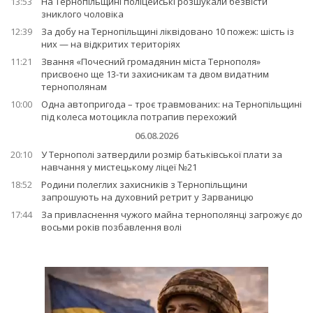
13:53
На Тернопільщині поліцейські розшукали безвісти
зниклого чоловіка
12:39
За добу на Тернопільщині ліквідовано 10 пожеж: шість із
них — на відкритих територіях
11:21
Звання «Почесний громадянин міста Тернополя»
присвоєно ще 13-ти захисникам та двом видатним
тернополянам
10:00
Одна автопригода – троє травмованих: на Тернопільщині
під колеса мотоцикла потрапив перехожий
06.08.2026
20:10
У Тернополі затвердили розмір батьківської плати за
навчання у мистецькому ліцеї №21
18:52
Родини полеглих захисників з Тернопільщини
запрошують на духовний ретрит у Зарваницю
17:44
За привласнення чужого майна тернополянці загрожує до
восьми років позбавлення волі