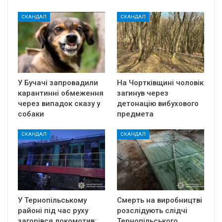
СКАНДАЛ
СКАНДАЛ
У Бучачі запровадили
На Чортківщині чоловік
карантинні обмеження
загинув через
через випадок сказу у
детонацію вибухового
собаки
предмета
СКАНДАЛ
СКАНДАЛ
У Тернопільському
Смерть на виробництві
районі під час руху
розслідують слідчі
загорівся локомотив:
Тернопільського