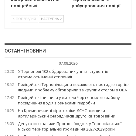
поліцейські…
райуправління поліції
ПОПЕРЕДНЯ
НАСТУПНА
ОСТАННІ НОВИНИ
07.08.2026
20:20
У Тернополі 102 обдарованих учнів і студентів
отримають іменні стипендії
18:52
Поліцейські Тернопільщини посилюють протидію торгівлі
людьми: проблему обговорили за круглим столом в ОВА
17:42
Поліцейські виявили у жителя Чортківського району
посвідчення водія з ознаками підробки
16:25
На Кременеччині піротехніки ДСНС знищили
артилерійський снаряд часів Другої світової війни
15:03
Депутати схвалили Прогноз бюджету Тернопільської
міської територіальної громади на 2027-2029 роки