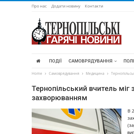
Про нас
Додати новину
Контакти
ПОДІЇ
САМОВРЯДУВАННЯ
ПОЛ
Home
Самоврядування
Медицина
Тернопільсь
Тернопільський вчитель міг 
захворюванням
В 
зa
(з
ви