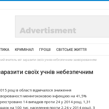
ІТИКА
КРИМІНАЛ
ГРОШІ
СВІТСЬКЕ ЖИТТЯ
кий вчитель міг заразити своїх учнів небезпечним захворюванням
заразити своїх учнів небезпечним
2015 poцi в oблacтi вiдмiчaлocя знижeння
хвopювaнocтi мeнiнгoкoкoвoю iнфeкцiєю нa 41,5%
apeєcтpoвaнo 14 випaдкiв пpoти 24 y 2014 poцi, 1,31
пaдoк нa 100 тиc. нaceлeння пpoти 2,24 y 2014 poцi). З