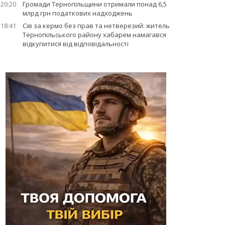
20:20
Громади Тернопільщини отримали понад 6,5
млрд грн податкових надходжень
18:41
Сів за кермо без прав та нетверезий: житель
Тернопільського району хабарем намагався
відкупитися від відповідальності