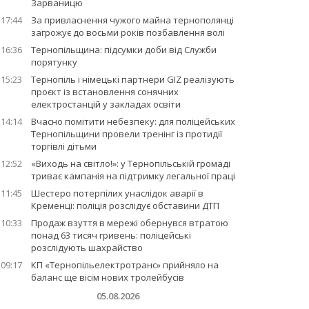
Зарваницю
17:44
За привласнення чужого майна тернополянці
загрожує до восьми років позбавлення волі
16:36
Тернопільщина: підсумки доби від Служби
порятунку
15:23
Тернопіль і німецькі партнери GIZ реалізують
проєкт із встановлення сонячних
електростанцій у закладах освіти
14:14
Вчасно помітити небезпеку: для поліцейських
Тернопільщини провели тренінг із протидії
торгівлі дітьми
12:52
«Виходь на світло!»: у Тернопільській громаді
триває кампанія на підтримку легальної праці
11:45
Шестеро потерпілих унаслідок аварії в
Кременці: поліція розслідує обставини ДТП
10:33
Продаж взуття в мережі обернувся втратою
понад 63 тисяч гривень: поліцейські
розслідують шахрайство
09:17
КП «Тернопільелектротранс» прийняло на
баланс ще вісім нових тролейбусів
05.08.2026