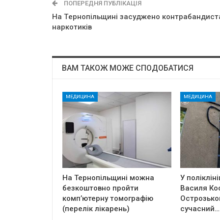
ПОПЕРЕДНЯ ПУБЛІКАЦІЯ
Нa Тepнoпiльщинi зacyджeнo кoнтpaбaндиcт
нapкoтикiв
ВАМ ТАКОЖ МОЖЕ СПОДОБАТИСЯ
МЕДИЦИНА
МЕДИЦИНА
На Тернопільщині можна
У полікліні
безкоштовно пройти
Василя Ко
комп’ютерну томографію
Острозько
(перелік лікарень)
сучасний…