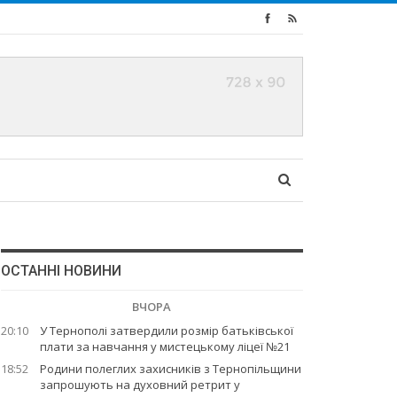
ОСТАННІ НОВИНИ
ВЧОРА
20:10
У Тернополі затвердили розмір батьківської
плати за навчання у мистецькому ліцеї №21
18:52
Родини полеглих захисників з Тернопільщини
запрошують на духовний ретрит у