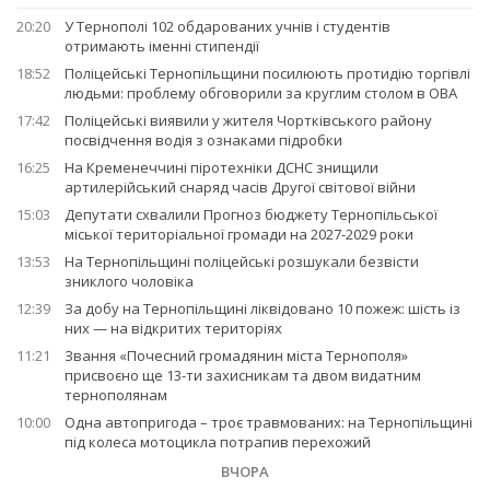
20:20
У Тернополі 102 обдарованих учнів і студентів
отримають іменні стипендії
18:52
Поліцейські Тернопільщини посилюють протидію торгівлі
людьми: проблему обговорили за круглим столом в ОВА
17:42
Поліцейські виявили у жителя Чортківського району
посвідчення водія з ознаками підробки
16:25
На Кременеччині піротехніки ДСНС знищили
артилерійський снаряд часів Другої світової війни
15:03
Депутати схвалили Прогноз бюджету Тернопільської
міської територіальної громади на 2027-2029 роки
13:53
На Тернопільщині поліцейські розшукали безвісти
зниклого чоловіка
12:39
За добу на Тернопільщині ліквідовано 10 пожеж: шість із
них — на відкритих територіях
11:21
Звання «Почесний громадянин міста Тернополя»
присвоєно ще 13-ти захисникам та двом видатним
тернополянам
10:00
Одна автопригода – троє травмованих: на Тернопільщині
під колеса мотоцикла потрапив перехожий
ВЧОРА