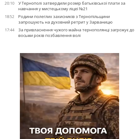
20:10
У Тернополі затвердили розмір батьківської плати за
навчання у мистецькому ліцеї №21
18:52
Родини полеглих захисників з Тернопільщини
запрошують на духовний ретрит у Зарваницю
17:44
За привласнення чужого майна тернополянці загрожує до
восьми років позбавлення волі