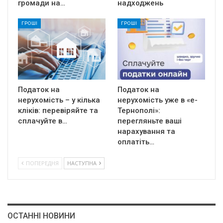
громади на…
надходжень
ГРОШІ
ГРОШІ
Податок на
Податок на
нерухомість – у кілька
нерухомість уже в «е-
кліків: перевіряйте та
Тернополі»:
сплачуйте в…
перегляньте ваші
нарахування та
оплатіть…
ПОПЕРЕДНЯ
НАСТУПНА
ОСТАННІ НОВИНИ