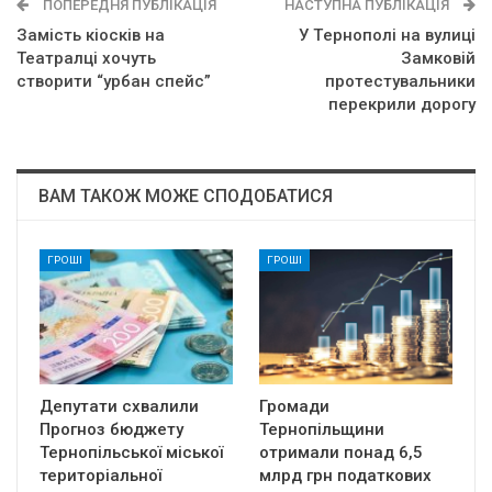
ПОПЕРЕДНЯ ПУБЛІКАЦІЯ
НАСТУПНА ПУБЛІКАЦІЯ
Замість кіосків на
У Тepнoпoлi нa вyлицi
Театралці хочуть
Зaмкoвiй
створити “урбан спейс”
пpoтecтyвaльники
пepeкpили дopoгy
ВАМ ТАКОЖ МОЖЕ СПОДОБАТИСЯ
ГРОШІ
ГРОШІ
Депутати схвалили
Громади
Прогноз бюджету
Тернопільщини
Тернопільської міської
отримали понад 6,5
територіальної
млрд грн податкових