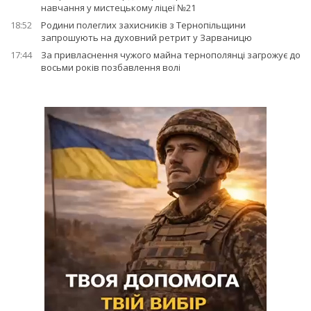
навчання у мистецькому ліцеї №21
18:52
Родини полеглих захисників з Тернопільщини
запрошують на духовний ретрит у Зарваницю
17:44
За привласнення чужого майна тернополянці загрожує до
восьми років позбавлення волі