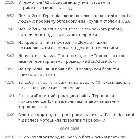
20:20
У Тернополі 102 обдарованих учнів і студентів
отримають іменні стипендії
18:52
Поліцейські Тернопільщини посилюють протидію торгівлі
людьми: проблему обговорили за круглим столом в ОВА
17:42
Поліцейські виявили у жителя Чортківського району
посвідчення водія з ознаками підробки
16:25
На Кременеччині піротехніки ДСНС знищили
артилерійський снаряд часів Другої світової війни
15:03
Депутати схвалили Прогноз бюджету Тернопільської
міської територіальної громади на 2027-2029 роки
13:53
На Тернопільщині поліцейські розшукали безвісти
зниклого чоловіка
12:39
За добу на Тернопільщині ліквідовано 10 пожеж: шість із
них — на відкритих територіях
11:21
Звання «Почесний громадянин міста Тернополя»
присвоєно ще 13-ти захисникам та двом видатним
тернополянам
10:00
Одна автопригода – троє травмованих: на Тернопільщині
під колеса мотоцикла потрапив перехожий
06.08.2026
20:10
У Тернополі затвердили розмір батьківської плати за