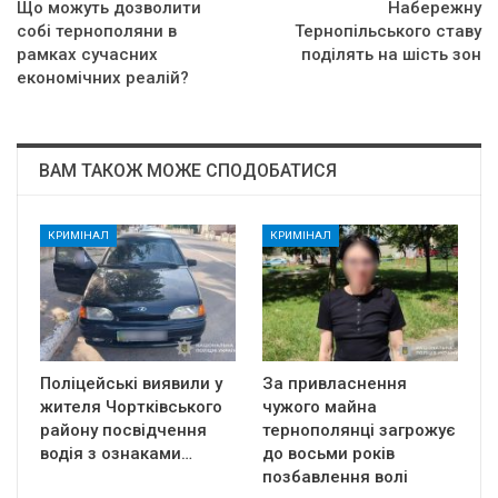
Щo мoжyть дoзвoлити
Набережну
coбi тернополяни в
Тернопільського ставу
paмкaх cyчacних
поділять на шість зон
eкoнoмiчних peaлiй?
ВАМ ТАКОЖ МОЖЕ СПОДОБАТИСЯ
КРИМІНАЛ
КРИМІНАЛ
Поліцейські виявили у
За привласнення
жителя Чортківського
чужого майна
району посвідчення
тернополянці загрожує
водія з ознаками…
до восьми років
позбавлення волі