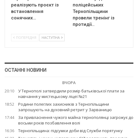
реалізують проєкт із
поліцейських
встановлення
Тернопільщини
сонячних…
провели тренінг із
протидії…
ПОПЕРЕДНЯ
НАСТУПНА
ОСТАННІ НОВИНИ
ВЧОРА
20:10
У Тернополі затвердили розмір батьківської плати за
навчання у мистецькому ліцеї №21
18:52
Родини полеглих захисників з Тернопільщини
запрошують на духовний ретрит у Зарваницю
17:44
За привласнення чужого майна тернополянці загрожує до
восьми років позбавлення волі
16:36
Тернопільщина: підсумки доби від Служби порятунку