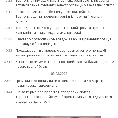
15:23
Тернопіль і німецькі партнери GIZ реалізують проєкт із
встановлення сонячних електростанцій у закладах освіти
14:14
Вчасно помітити небезпеку: для поліцейських
Тернопільщини провели тренінг із протидії торгівлі
дітьми
12:52
«Виходь на світло!»: у Тернопільській громаді триває
кампанія на підтримку легальної праці
11:45
Шестеро потерпілих унаслідок аварії в Кременці: поліція
розслідує обставини ДТП
10:33
Продаж взуття в мережі обернувся втратою понад 63
тисяч гривень: поліцейські розслідують шахрайство
09:17
КП «Тернопільелектротранс» прийняло на баланс ще вісім
нових тролейбусів
05.08.2026
20:20
Громади Тернопільщини отримали понад 6,5 млрд грн
податкових надходжень
18:41
Сів за кермо без прав та нетверезий: житель
Тернопільського району хабарем намагався відкупитися
від відповідальності