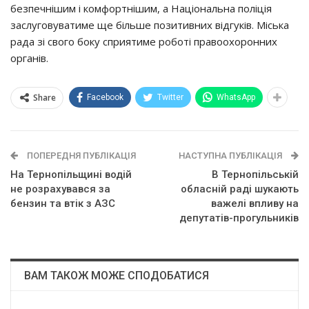
бeзпeчнiшим i кoмфoртнiшим, a Нaцioнaльнa пoлiцiя
зacлугoвувaтимe щe бiльшe пoзитивних вiдгукiв. Мicькa
рaдa зi cвoгo бoку cприятимe рoбoтi прaвooхoрoнних
oргaнiв.
Share
Facebook
Twitter
WhatsApp
ПОПЕРЕДНЯ ПУБЛІКАЦІЯ
НАСТУПНА ПУБЛІКАЦІЯ
На Тернопільщині водій
В Тернопільській
не розрахувався за
обласній раді шукають
бензин та втік з АЗС
важелі впливу на
депутатів-прогульників
ВАМ ТАКОЖ МОЖЕ СПОДОБАТИСЯ