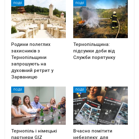
ПОДІЇ
ПОДІЇ
Родини полеглих
Тернопільщина:
захисників з
підсумки доби від
Тернопільщини
Служби порятунку
запрошують на
духовний ретрит у
Зарваницю
ПОДІЇ
ПОДІЇ
Тернопіль і німецькі
Вчасно помітити
партнери GIZ
небезпеку: для