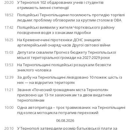
20:20
У Тернополі 102 обдарованих учнів і студентів
отримають іменні стипендії
18:52
Поліцейські Тернопільщини посилюють протидію торгівлі
людьми: проблему обговорили за круглим столом в ОВА
17:42
Поліцейські виявили у жителя Чортківського району
посвідчення водія з ознаками підробки
16:25
На Кременеччині піротехніки ДСНС знищили
артилерійський снаряд часів Другої світової війни
15:03
Депутати схвалили Прогноз бюджету Тернопільської
міської територіальної громади на 2027-2029 роки
13:53
На Тернопільщині поліцейські розшукали безвісти
зниклого чоловіка
12:39
За добу на Тернопільщині ліквідовано 10 пожеж: шість із
них — на відкритих територіях
11:21
Звання «Почесний громадянин міста Тернополя»
присвоєно ще 13-ти захисникам та двом видатним
тернополянам
10:00
Одна автопригода – троє травмованих: на Тернопільщині
під колеса мотоцикла потрапив перехожий
06.08.2026
20:10
У Тернополі затвердили розмір батьківської плати за