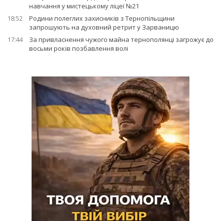
навчання у мистецькому ліцеї №21
18:52
Родини полеглих захисників з Тернопільщини
запрошують на духовний ретрит у Зарваницю
17:44
За привласнення чужого майна тернополянці загрожує до
восьми років позбавлення волі