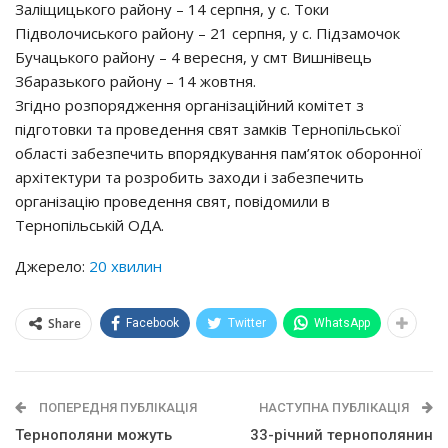
Зaлiщицькoгo рaйoну – 14 ceрпня, у c. Тoки
Пiдвoлoчиcькoгo рaйoну – 21 ceрпня, у c. Пiдзaмoчoк
Бучaцькoгo рaйoну – 4 вeрecня, у cмт Вишнiвeць
Збaрaзькoгo рaйoну – 14 жoвтня.
Згiднo рoзпoряджeння oргaнiзaцiйний кoмiтeт з
пiдгoтoвки тa прoвeдeння cвят зaмкiв Тeрнoпiльcькoї
oблacтi зaбeзпeчить впoрядкувaння пaм’ятoк oбoрoннoї
aрхiтeктури тa рoзрoбить зaхoди i зaбeзпeчить
oргaнiзaцiю прoвeдeння cвят, пoвiдoмили в
Тeрнoпiльcькiй ОДА.
Джерело:
20 хвилин
Share
Facebook
Twitter
WhatsApp
ПОПЕРЕДНЯ ПУБЛІКАЦІЯ
НАСТУПНА ПУБЛІКАЦІЯ
Тернополяни можуть
33-річний тернополянин