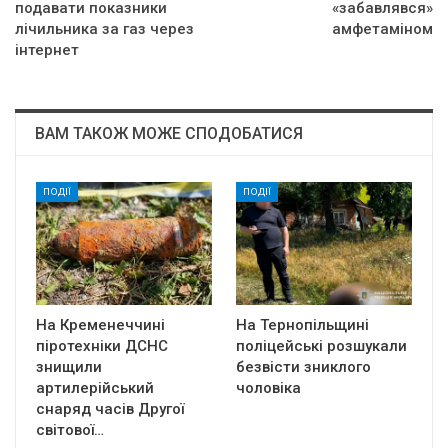
подавати показники
«забавлявся»
лічильника за газ через
амфетаміном
інтернет
ВАМ ТАКОЖ МОЖЕ СПОДОБАТИСЯ
ПОДІЇ
ПОДІЇ
На Кременеччині
На Тернопільщині
піротехніки ДСНС
поліцейські розшукали
знищили
безвісти зниклого
артилерійський
чоловіка
снаряд часів Другої
світової…