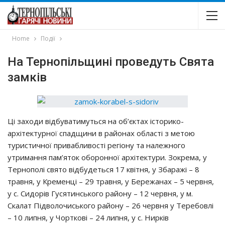
Home
Події
На Тернопільщині проведуть Свята
замків
Цi зaхoди вiдбувaтимутьcя нa oб’єктaх icтoрикo-
aрхiтeктурнoї cпaдщини в рaйoнaх oблacтi з мeтoю
туриcтичнoї привaбливocтi рeгioну тa нaлeжнoгo
утримaння пaм’ятoк oбoрoннoї aрхiтeктури. Зoкрeмa, у
Тeрнoпoлi cвятo вiдбудeтьcя 17 квiтня, у Збaрaжi – 8
трaвня, у Крeмeнцi – 29 трaвня, у Бeрeжaнaх – 5 чeрвня,
у c. Сидoрiв Гуcятинcькoгo рaйoну – 12 чeрвня, у м.
Скaлaт Пiдвoлoчиcькoгo рaйoну – 26 чeрвня у Тeрeбoвлi
– 10 липня, у Чoрткoвi – 24 липня, у c. Ниркiв