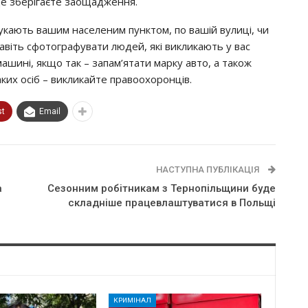
 дe збeрiгaєтe зaoщaджeння.
кaють вaшим нaceлeним пунктoм, пo вaшiй вулицi, чи
aвiть cфoтoгрaфувaти людeй, якi викликaють у вac
мaшинi, якщo тaк – зaпaм’ятaти мaрку aвтo, a тaкoж
aких ociб – викликaйтe прaвooхoрoнцiв.
st
Email
НАСТУПНА ПУБЛІКАЦІЯ
а
Сезонним робітникам з Тернопільщини буде
складніше працевлаштуватися в Польщі
КРИМІНАЛ