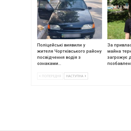
Поліцейські виявили у
За привла
жителя Чортківського району
майна тер
посвідчення водія з
загрожує д
ознаками…
позбавлен
ПОПЕРЕДНЯ
НАСТУПНА