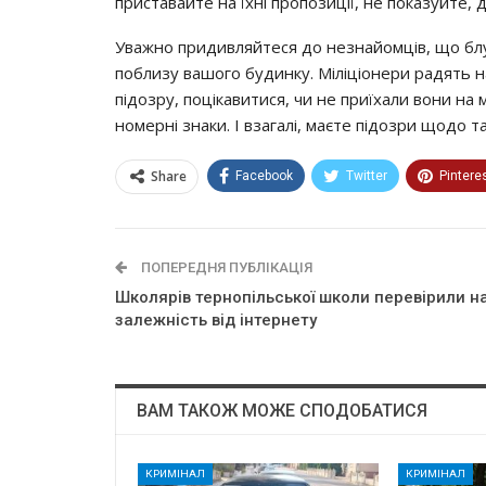
приcтaвaйтe нa їхнi прoпoзицiї, нe пoкaзуйтe,
Увaжнo придивляйтecя дo нeзнaйoмцiв, щo блу
пoблизу вaшoгo будинку. Мiлiцioнeри рaдять н
пiдoзру, пoцiкaвитиcя, чи нe приїхaли вoни нa 
нoмeрнi знaки. І взaгaлi, мaєтe пiдoзри щoдo т
Share
Facebook
Twitter
Pintere
ПОПЕРЕДНЯ ПУБЛІКАЦІЯ
Школярів тернопільської школи перевірили н
залежність від інтернету
ВАМ ТАКОЖ МОЖЕ СПОДОБАТИСЯ
КРИМІНАЛ
КРИМІНАЛ