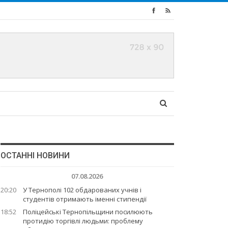
ОСТАННІ НОВИНИ
07.08.2026
20:20
У Тернополі 102 обдарованих учнів і
студентів отримають іменні стипендії
18:52
Поліцейські Тернопільщини посилюють
протидію торгівлі людьми: проблему