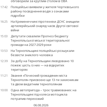
обговорили за круглим столом в ОВА
17:42
Поліцейські виявили у жителя Чортківського
району посвідчення водія з ознаками
підробки
16:25
На Кременеччині піротехніки ДСНС знищили
артилерійський снаряд часів Другої світової
війни
15:03
Депутати схвалили Прогноз бюджету
Тернопільської міської територіальної
громади на 2027-2029 роки
13:53
На Тернопільщині поліцейські розшукали
безвісти зниклого чоловіка
12:39
За добу на Тернопільщині ліквідовано 10
пожеж: шість із них — на відкритих
територіях
11:21
Звання «Почесний громадянин міста
Тернополя» присвоєно ще 13-ти захисникам
та двом видатним тернополянам
10:00
Одна автопригода – троє травмованих: на
Тернопільщині під колеса мотоцикла
потрапив перехожий
06.08.2026