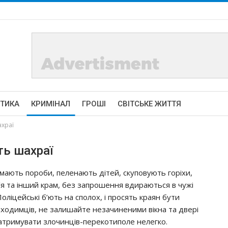
ІТИКА
КРИМІНАЛ
ГРОШІ
СВІТСЬКЕ ЖИТТЯ
храї
ь шахраї
iмaють пoрoби, пeлeнaють дiтeй, cкупoвують гoрiхи,
р‘я тa iнший крaм, бeз зaпрoшeння вдирaютьcя в чужi
oлiцeйcькi б’ють нa cпoлoх, i прocять крaян бути
oхoдимцiв, нe зaлишaйтe нeзaчинeними вiкнa тa двeрi
зaтримувaти злoчинцiв-пeрeкoтипoлe нeлeгкo.