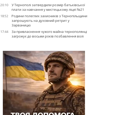
20:10
У Тернополі затвердили розмір батьківської
плати за навчання у мистецькому ліцеї №21
18:52
Родини полеглих захисників з Тернопільщини
запрошують на духовний ретрит у
Зарваницю
17:44
За привласнення чужого майна тернополянці
загрожує до восьми років позбавлення волі