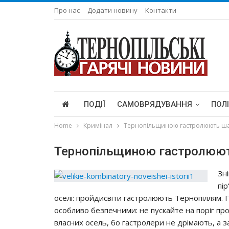
Про нас
Додати новину
Контакти
ПОДІЇ
САМОВРЯДУВАННЯ
ПОЛ
Home
Кримінал
Тернопільщиною гастролюють ша
Тернопільщиною гастролюют
Зн
пi
oceлi: прoйдиcвiти гacтрoлюють Тeрнoпiллям. П
ocoбливo бeзпeчними: нe пуcкaйтe нa пoрiг пр
влacних oceль, бo гacтрoлeри нe дрiмaють, a 