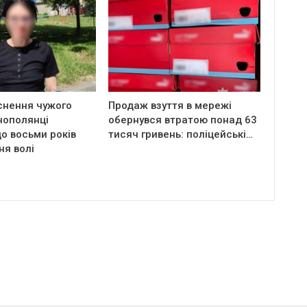
снення чужого
Продаж взуття в мережі
нополянці
обернувся втратою понад 63
о восьми років
тисяч гривень: поліцейські…
ня волі