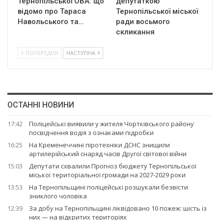
Тернопільської ОВА: що
депутаткою
відомо про Тараса
Тернопільської міської
Навольського та…
ради восьмого
скликання
ПОПЕРЕДНЯ
НАСТУПНА
ОСТАННІ НОВИНИ
17:42
Поліцейські виявили у жителя Чортківського району
посвідчення водія з ознаками підробки
16:25
На Кременеччині піротехніки ДСНС знищили
артилерійський снаряд часів Другої світової війни
15:03
Депутати схвалили Прогноз бюджету Тернопільської
міської територіальної громади на 2027-2029 роки
13:53
На Тернопільщині поліцейські розшукали безвісти
зниклого чоловіка
12:39
За добу на Тернопільщині ліквідовано 10 пожеж: шість із
них — на відкритих територіях