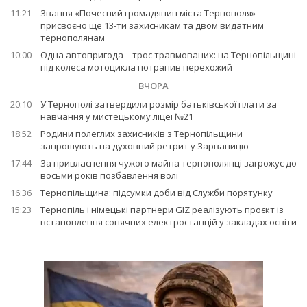
11:21
Звання «Почесний громадянин міста Тернополя»
присвоєно ще 13-ти захисникам та двом видатним
тернополянам
10:00
Одна автопригода – троє травмованих: на Тернопільщині
під колеса мотоцикла потрапив перехожий
ВЧОРА
20:10
У Тернополі затвердили розмір батьківської плати за
навчання у мистецькому ліцеї №21
18:52
Родини полеглих захисників з Тернопільщини
запрошують на духовний ретрит у Зарваницю
17:44
За привласнення чужого майна тернополянці загрожує до
восьми років позбавлення волі
16:36
Тернопільщина: підсумки доби від Служби порятунку
15:23
Тернопіль і німецькі партнери GIZ реалізують проєкт із
встановлення сонячних електростанцій у закладах освіти