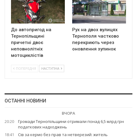
До автопригод на
Рух на двох вулицях
Тернопільщині
Тернополя частково
причетні двоє
перекриють через
неповнолітніх
оновлення зупинок
мотоциклістів
ПОПЕРЕДНЯ
НАСТУПНА
ОСТАННІ НОВИНИ
ВЧОРА
20:20
Громади Тернопільщини отримали понад 6,5 млрд грн
податкових надходжень
18:41
Сів за кермо без прав та нетверезий: житель