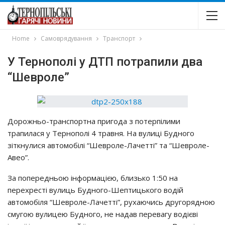
Home
Самоврядування
Транспорт
У Тернополі у ДТП потрапили два
“Шевроле”
Дорожньо-транспортна пригода з потерпілими
трапилася у Тернополі 4 травня. На вулиці Будного
зіткнулися автомобілі “Шевроле-Лачетті” та “Шевроле-
Авео”.
За попередньою інформацією, близько 1:50 на
перехресті вулиць Будного-Шептицького водій
автомобіля “Шевроле-Лачетті”, рухаючись другорядною
смугою вулицею Будного, не надав перевагу водієві