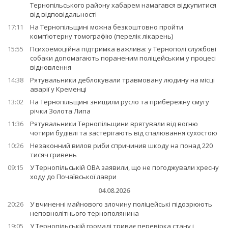
Тернопільського району хабарем намагався відкупитися
від відповідальності
17:11
На Тернопільщині можна безкоштовно пройти
комп’ютерну томографію (перелік лікарень)
15:55
Психоемоційна підтримка важлива: у Тернополі службові
собаки допомагають пораненим поліцейським у процесі
відновлення
14:38
Рятувальники деблокували травмовану людину на місці
аварії у Кременці
13:02
На Тернопільщині знищили русло та прибережну смугу
річки Золота Липа
11:36
Рятувальники Тернопільщини врятували від вогню
чотири будівлі та застерігають від спалювання сухостою
10:26
Незаконний вилов риби спричинив шкоду на понад 220
тисяч гривень
09:15
У Тернопільській ОВА заявили, що не погоджували хресну
ходу до Почаївської лаври
04.08.2026
20:26
У вчиненні майнового злочину поліцейські підозрюють
неповнолітнього тернополянина
19:05
У Тернопільській громаді триває перевірка стану і