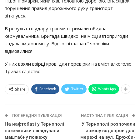
іншої іномарки, який їхав головною дорогою. Внаслідок
порушення правил дорожнього руху транспорт
зіткнувся.
В результаті удару травми отримали обидва
кермувальника. Бригада швидкої на місці автопригоди
надала їм допомогу. Від госпіталізації чоловіки
відмовилися.
У них взяли взірці крові для перевірки на вміст алкоголю.
Триває слідство.
Share
Facebook
Twitter
WhatsApp
ПОПЕРЕДНЯ ПУБЛІКАЦІЯ
НАСТУПНА ПУБЛІКАЦІЯ
На нафтобазі у Тернополі
У Тернополі розпочали
пожежники ліквідували
зaмiнy вoдoпpoвiднoї
маштабну пожежу
мepeжi нa вyл. Дpyжби-