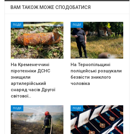
ВАМ ТАКОЖ МОЖЕ СПОДОБАТИСЯ
ПОДІЇ
ПОДІЇ
На Кременеччині
На Тернопільщині
піротехніки ДСНС
поліцейські розшукали
знищили
безвісти зниклого
артилерійський
чоловіка
снаряд часів Другої
світової…
ПОДІЇ
ПОДІЇ