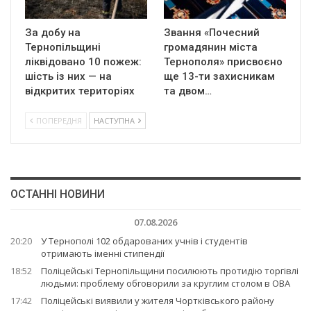
За добу на
Звання «Почесний
Тернопільщині
громадянин міста
ліквідовано 10 пожеж:
Тернополя» присвоєно
шість із них — на
ще 13-ти захисникам
відкритих територіях
та двом…
ПОПЕРЕДНЯ
НАСТУПНА
ОСТАННІ НОВИНИ
07.08.2026
20:20
У Тернополі 102 обдарованих учнів і студентів
отримають іменні стипендії
18:52
Поліцейські Тернопільщини посилюють протидію торгівлі
людьми: проблему обговорили за круглим столом в ОВА
17:42
Поліцейські виявили у жителя Чортківського району