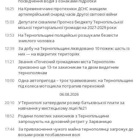
посвідчення водія з ознаками підробки
16:25
На Кременеччині піротехніки ДСНС знищили
артилерійський снаряд часів Другої світової війни
15:03
Депутати схвалили Прогноз бюджету Тернопільської
міської територіальної громади на 2027-2029 роки
13:53
На Тернопільщині поліцейські розшукали безвісти
зниклого чоловіка
12:39
За добу на Тернопільщині ліквідовано 10 пожеж: шість із
них — на відкритих територіях
11:21
Звання «Почесний громадянин міста Тернополя»
присвоєно ще 13-ти захисникам та двом видатним
тернополянам
10:00
Одна автопригода – троє травмованих: на Тернопільщині
під колеса мотоцикла потрапив перехожий
06.08.2026
20:10
У Тернополі затвердили розмір батьківської плати за
навчання у мистецькому ліцеї №21
18:52
Родини полеглих захисників з Тернопільщини
запрошують на духовний ретрит у Зарваницю
17:44
За привласнення чужого майна тернополянці загрожує до
восьми років позбавлення волі