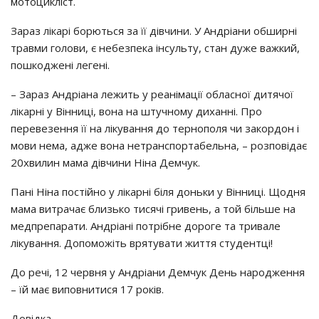
мотоцикліст.
Зараз лікарі борються за її дівчини. У Андріани обширні
травми голови, є небезпека інсульту, стан дуже важкий,
пошкоджені легені.
– Зараз Андріана лежить у реанімації обласної дитячої
лікарні у Вінниці, вона на штучному диханні. Про
перевезення її на лікування до тернополя чи закордон і
мови нема, адже вона нетранспортабельна, – розповідає
20хвилин мама дівчини Ніна Демчук.
Пані Ніна постійно у лікарні біля доньки у Вінниці. Щодня
мама витрачає близько тисячі гривень, а той більше на
медпрепарати. Андріані потрібне дороге та тривале
лікування. Допоможіть врятувати життя студентці!
До речі, 12 червня у Андріани Демчук День народження
– їй має виповнитися 17 років.
Довідка