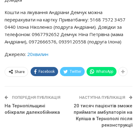
Кошти на лікування Андріани Демчук можна
перерахувати на картку Приватбанку: 5168 7572 3457
0440 Ілона Ніколенко (подруга Андріани). Довідки за
телефоном: 0967792652 Демчук Ніна Петрівна (мама
Андріани), 0972666576, 0939120558 (подруга Ілона)
Джерело:
20хвилин
Share
Facebook
Twitter
WhatsApp
ПОПЕРЕДНЯ ПУБЛІКАЦІЯ
НАСТУПНА ПУБЛІКАЦІЯ
На Тернопільщині
20 тисяч пацієнтів зможе
обікрали далекобійника
приймати амбулаторія на
Куліша в Тернополі після
реконструкції