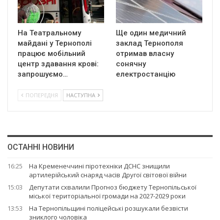
На Театральному
Ще один медичний
майдані у Тернополі
заклад Тернополя
працює мобільний
отримав власну
центр здавання крові:
сонячну
запрошуємо…
електростанцію
ПОПЕРЕДНЯ
НАСТУПНА
ОСТАННІ НОВИНИ
16:25
На Кременеччині піротехніки ДСНС знищили
артилерійський снаряд часів Другої світової війни
15:03
Депутати схвалили Прогноз бюджету Тернопільської
міської територіальної громади на 2027-2029 роки
13:53
На Тернопільщині поліцейські розшукали безвісти
зниклого чоловіка