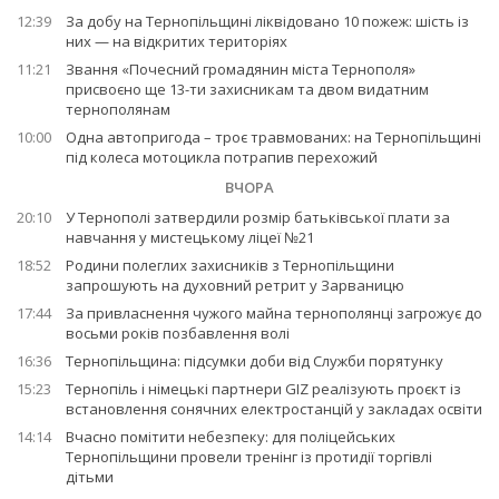
12:39
За добу на Тернопільщині ліквідовано 10 пожеж: шість із
них — на відкритих територіях
11:21
Звання «Почесний громадянин міста Тернополя»
присвоєно ще 13-ти захисникам та двом видатним
тернополянам
10:00
Одна автопригода – троє травмованих: на Тернопільщині
під колеса мотоцикла потрапив перехожий
ВЧОРА
20:10
У Тернополі затвердили розмір батьківської плати за
навчання у мистецькому ліцеї №21
18:52
Родини полеглих захисників з Тернопільщини
запрошують на духовний ретрит у Зарваницю
17:44
За привласнення чужого майна тернополянці загрожує до
восьми років позбавлення волі
16:36
Тернопільщина: підсумки доби від Служби порятунку
15:23
Тернопіль і німецькі партнери GIZ реалізують проєкт із
встановлення сонячних електростанцій у закладах освіти
14:14
Вчасно помітити небезпеку: для поліцейських
Тернопільщини провели тренінг із протидії торгівлі
дітьми