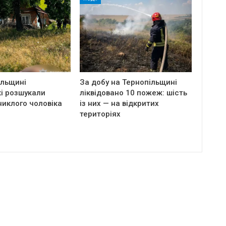
ільщині
За добу на Тернопільщині
і розшукали
ліквідовано 10 пожеж: шість
никлого чоловіка
із них — на відкритих
територіях