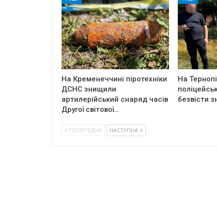
На Кременеччині піротехніки
На Терноп
ДСНС знищили
поліцейськ
артилерійський снаряд часів
безвісти з
Другої світової…
ПОПЕРЕДНЯ
НАСТУПНА