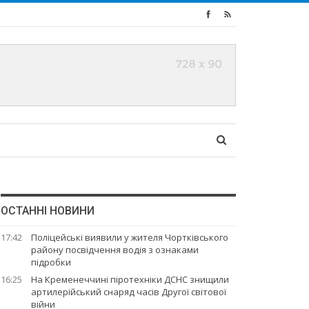
ОСТАННІ НОВИНИ
17:42
Поліцейські виявили у жителя Чортківського
району посвідчення водія з ознаками
підробки
16:25
На Кременеччині піротехніки ДСНС знищили
артилерійський снаряд часів Другої світової
війни