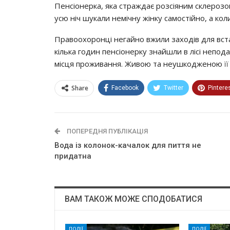
Пенсіонерка, яка страждає розсіяним склерозом
усю ніч шукали немічну жінку самостійно, а ко
Правоохоронці негайно вжили заходів для вст
кілька годин пенсіонерку знайшли в лісі неподал
місця проживання. Живою та неушкодженою її
Share
Facebook
Twitter
Pintere
ПОПЕРЕДНЯ ПУБЛІКАЦІЯ
Вода із колонок-качалок для пиття не
придатна
ВАМ ТАКОЖ МОЖЕ СПОДОБАТИСЯ
ПОДІЇ
ПОДІЇ