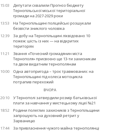
15:03
Депутати схвалили Прогноз бюджету
Тернопільської міської територіальної
громади на 2027-2029 роки
13:53
На Тернопільщині поліцейські розшукали
безвісти зниклого чоловіка
12:39
За добу на Тернопільщині ліквідовано 10
пожеж: шість із них — на відкритих
територіях
11:21
Звання «Почесний громадянин міста
Тернополя» присвоєно ще 13-ти захисникам
та двом видатним тернополянам
10:00
Одна автопригода – троє травмованих: на
Тернопільщині під колеса мотоцикла
потрапив перехожий
ВЧОРА
20:10
У Тернополі затвердили розмір батьківської
плати за навчання у мистецькому ліцеї №21
18:52
Родини полеглих захисників з Тернопільщини
запрошують на духовний ретрит у
Зарваницю
17:44
За привласнення чужого майна тернополянці