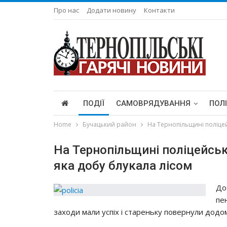
Про нас
Додати новину
Контакти
ПОДІЇ
САМОВРЯДУВАННЯ
ПОЛ
Home
Бучацький район
На Тернопільщині поліцей
На Тернопільщині поліцейськ
яка добу блукала лісом
До
пе
заходи мали успіх і стареньку повернули додом