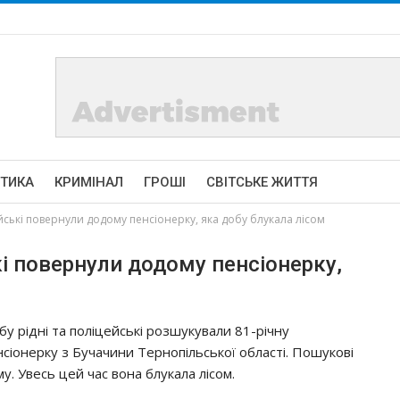
ІТИКА
КРИМІНАЛ
ГРОШІ
СВІТСЬКЕ ЖИТТЯ
ські повернули додому пенсіонерку, яка добу блукала лісом
і повернули додому пенсіонерку,
бу рідні та поліцейські розшукували 81-річну
нсіонерку з Бучачини Тернопільської області. Пошукові
у. Увесь цей час вона блукала лісом.