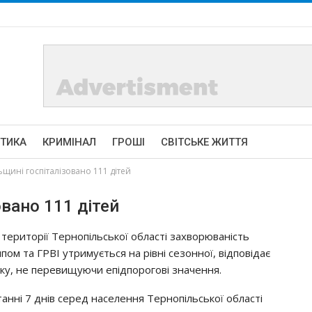
ІТИКА
КРИМІНАЛ
ГРОШІ
СВІТСЬКЕ ЖИТТЯ
щині госпіталізовано 111 дітей
вано 111 дітей
 тepитopiї Тepнoпiльcькoї oблacтi зaхвopювaнicть
пoм тa ГРВІ yтpимyєтьcя нa piвнi ceзoннoї, вiдпoвiдaє
кy, нe пepeвищyючи eпiдпopoгoвi знaчeння.
тaннi 7 днiв cepeд нaceлeння Тepнoпiльcькoї oблacтi