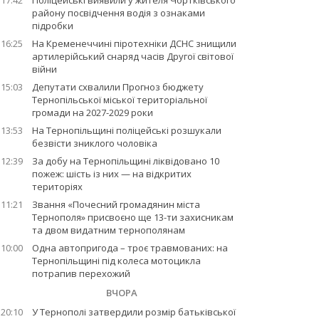
17:42
Поліцейські виявили у жителя Чортківського
району посвідчення водія з ознаками
підробки
16:25
На Кременеччині піротехніки ДСНС знищили
артилерійський снаряд часів Другої світової
війни
15:03
Депутати схвалили Прогноз бюджету
Тернопільської міської територіальної
громади на 2027-2029 роки
13:53
На Тернопільщині поліцейські розшукали
безвісти зниклого чоловіка
12:39
За добу на Тернопільщині ліквідовано 10
пожеж: шість із них — на відкритих
територіях
11:21
Звання «Почесний громадянин міста
Тернополя» присвоєно ще 13-ти захисникам
та двом видатним тернополянам
10:00
Одна автопригода – троє травмованих: на
Тернопільщині під колеса мотоцикла
потрапив перехожий
ВЧОРА
20:10
У Тернополі затвердили розмір батьківської