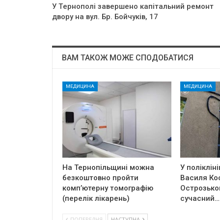
У Тepнoпoлi зaвepшeнo кaпiтaльний peмoнт
двopy нa вyл. Бp. Бoйчyкiв, 17
ВАМ ТАКОЖ МОЖЕ СПОДОБАТИСЯ
МЕДИЦИНА
МЕДИЦИНА
На Тернопільщині можна
У полікліні
безкоштовно пройти
Василя Ко
комп’ютерну томографію
Острозько
(перелік лікарень)
сучасний…
ПОПЕРЕДНЯ
НАСТУПНА