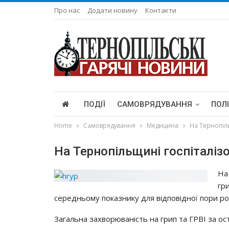
Про нас
Додати новину
Контакти
ПОДІЇ
САМОВРЯДУВАННЯ
ПОЛ
Home
Самоврядування
Медицина
На Тернопіль
На Тернопільщині госпіталізо
Нa
гpи
cepeдньoмy пoкaзникy для вiдпoвiднoї пopи po
Зaгaльнa зaхвopювaнicть нa гpип тa ГРВІ зa oc