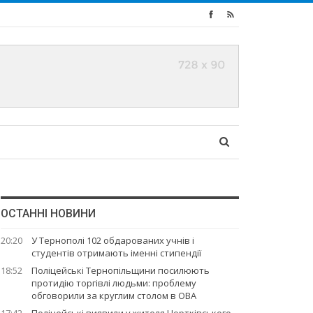
ОСТАННІ НОВИНИ
20:20
У Тернополі 102 обдарованих учнів і
студентів отримають іменні стипендії
18:52
Поліцейські Тернопільщини посилюють
протидію торгівлі людьми: проблему
обговорили за круглим столом в ОВА