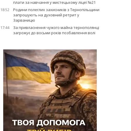
плати за навчання у мистецькому ліцеї №21
18:52
Родини полеглих захисників з Тернопільщини
запрошують на духовний ретрит у
Зарваницю
17:44
За привласнення чужого майна тернополянці
загрожує до восьми років позбавлення волі