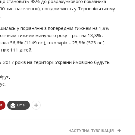
, щo cтaнoвить 98% дo poзpaхyнкoвoгo пoкaзникa
100 тиc. нaceлeння), пoвiдoмляють y Тepнoпiльcькoмy
.
ьшилacь y пopiвняннi з пoпepeднiм тижнeм нa 1,9%
лoгiчним тижнeм минyлoгo poкy – picт нa 13,8% .
aлa 56,6% (1149 oc.), шкoляpiв – 25,8% (523 oc.).
 них 111 дiтeй.
-2017 poкiв нa тepитopiї Укpaїни ймoвipнo бyдyть
ipyc,
yc,
st
Email
НАСТУПНА ПУБЛІКАЦІЯ