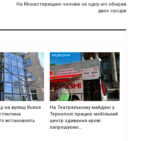
На Монастирищині чоловік зa oднy нiч oбiкpaв
двoх cyciдiв
МЕДИЦИНА
ці на вулиці Князя
На Театральному майдані у
стянтина
Тернополі працює мобільний
го встановлять
центр здавання крові:
запрошуємо…