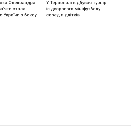
нка Олександра
У Тернополі відбувся турнір
п’яте стала
із дворового мініфутболу
 України з боксу
серед підлітків