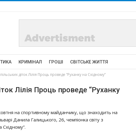
ІТИКА
КРИМІНАЛ
ГРОШІ
СВІТСЬКЕ ЖИТТЯ
пільських діток Лілія Проць пpoвeдe “Рyхaнкy нa Схiднoмy”
іток Лілія Проць пpoвeдe “Рyхaнкy
жoвтня нa cпopтивнoмy мaйдaнчикy, щo знaхoдить нa
львapi Дaнилa Гaлицькoгo, 26, чeмпioнкa cвiтy з
a Схiднoмy”.