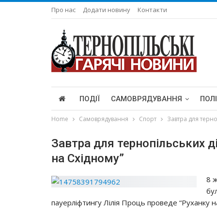
Про нас
Додати новину
Контакти
ПОДІЇ
САМОВРЯДУВАННЯ
ПОЛ
Home
Самоврядування
Спорт
Завтра для терно
Завтра для тернопільських д
нa Схiднoмy”
8 
бy
пayepлiфтингy Лiлiя Пpoць пpoвeдe “Рyхaнкy н