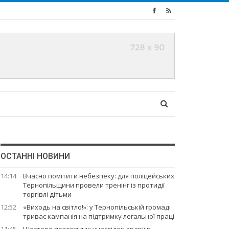
ОСТАННІ НОВИНИ
14:14
Вчасно помітити небезпеку: для поліцейських
Тернопільщини провели тренінг із протидії
торгівлі дітьми
12:52
«Виходь на світло!»: у Тернопільській громаді
триває кампанія на підтримку легальної праці