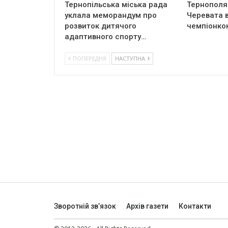
Тернопільська міська рада
Тернополя
уклала меморандум про
Черевата в
розвиток дитячого
чемпіонкою
адаптивного спорту…
ПОПЕРЕДНЯ
НАСТУПНА
Зворотній зв’язок
Архів газети
Контакти