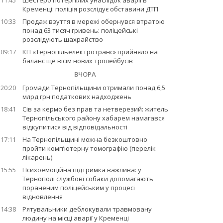
11:45
Шестеро потерпілих унаслідок аварії в
Кременці: поліція розслідує обставини ДТП
10:33
Продаж взуття в мережі обернувся втратою
понад 63 тисяч гривень: поліцейські
розслідують шахрайство
09:17
КП «Тернопільелектротранс» прийняло на
баланс ще вісім нових тролейбусів
ВЧОРА
20:20
Громади Тернопільщини отримали понад 6,5
млрд грн податкових надходжень
18:41
Сів за кермо без прав та нетверезий: житель
Тернопільського району хабарем намагався
відкупитися від відповідальності
17:11
На Тернопільщині можна безкоштовно
пройти комп’ютерну томографію (перелік
лікарень)
15:55
Психоемоційна підтримка важлива: у
Тернополі службові собаки допомагають
пораненим поліцейським у процесі
відновлення
14:38
Рятувальники деблокували травмовану
людину на місці аварії у Кременці